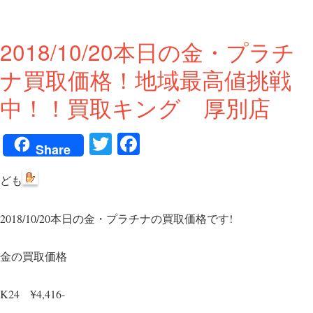
2018/10/20本日の金・プラチ
ナ買取価格！地域最高値挑戦
中！！買取キング 厚別店
T
Fa
Share
wi
ce
ども
tte
bo
r
ok
2018/10/20本日の金・プラチナの買取価格です!
金の買取価格
K24 ¥4,416-