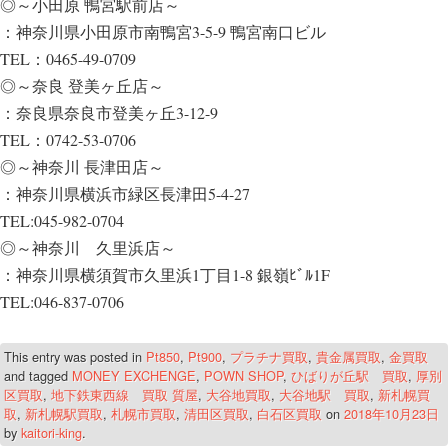
◎～小田原 鴨宮駅前店～
：神奈川県小田原市南鴨宮3-5-9 鴨宮南口ビル
TEL：0465-49-0709
◎～奈良 登美ヶ丘店～
：奈良県奈良市登美ヶ丘3-12-9
TEL：0742-53-0706
◎～神奈川 長津田店～
：神奈川県横浜市緑区長津田5-4-27
TEL:045-982-0704
◎～神奈川 久里浜店～
：神奈川県横須賀市久里浜1丁目1-8 銀嶺ﾋﾞﾙ1F
TEL:046-837-0706
This entry was posted in
Pt850
,
Pt900
,
プラチナ買取
,
貴金属買取
,
金買取
and tagged
MONEY EXCHENGE
,
POWN SHOP
,
ひばりが丘駅 買取
,
厚別
区買取
,
地下鉄東西線 買取 質屋
,
大谷地買取
,
大谷地駅 買取
,
新札幌買
取
,
新札幌駅買取
,
札幌市買取
,
清田区買取
,
白石区買取
on
2018年10月23日
by
kaitori-king
.