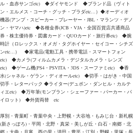
ル・血赤サンゴetc) ◆ダイヤモンド ◆ブランド品（ヴィト
ン・エルメス・コーチ・グッチ・プラダetc…）◆オーディオ
機器(アンプ・スピーカー・プレーヤー・JBL・マランツ・デノ
ン・ヤマハ)etc ◆各種金券(JCB・VJA・全国百貨店共通商品
券・株主優待券・図書カード・QUOカード・旅行券etc) ◆腕
時計（ロレックス・オメガ・タグホイヤー・セイコー・シチズ
ンetc…） ◆家電品(電動工具・携帯電話・スマートフォン
etc) ◆カメラ(フィルムカメラ・デジタルカメラ・レンズ
etc) ◆ゲーム機(PS4・PSVITA・3DS・スーファミetc) ◆香
水(シャネル・ゲラン・ディオールetc) ◆切手・はがき・中国
切手・レターパック ◆ライター(デュポン・ダンヒル・カルテ
ィエetc) ◆万年筆(モンブラン・シェーファー・パーカー・パ
イロット) ◆外貨両替 etc
厚別・青葉町・青葉中央・上野幌・大谷地・もみじ台・新札幌
(新さっぽろ)・平岡・北野・真栄・美しが丘・白石・南郷・北
郷・大曲・月寒 西の里・清田・豊平・江別・野幌・里塚・長