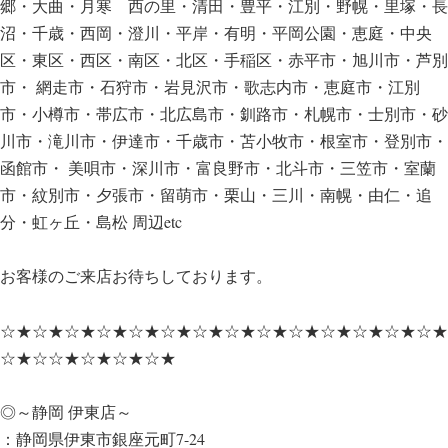
郷・大曲・月寒 西の里・清田・豊平・江別・野幌・里塚・長
沼・千歳・西岡・澄川・平岸・有明・平岡公園・恵庭・中央
区・東区・西区・南区・北区・手稲区・赤平市・旭川市・芦別
市・ 網走市・石狩市・岩見沢市・歌志内市・恵庭市・江別
市・小樽市・帯広市・北広島市・釧路市・札幌市・士別市・砂
川市・滝川市・伊達市・千歳市・苫小牧市・根室市・登別市・
函館市・ 美唄市・深川市・富良野市・北斗市・三笠市・室蘭
市・紋別市・夕張市・留萌市・栗山・三川・南幌・由仁・追
分・虹ヶ丘・島松 周辺etc
お客様のご来店お待ちしております。
☆★☆★☆★☆★☆★☆★☆★☆★☆★☆★☆★☆★☆★☆★
☆★☆☆★☆★☆★☆★
◎～静岡 伊東店～
：静岡県伊東市銀座元町7-24