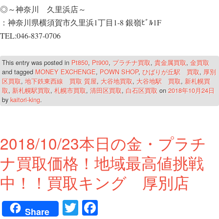
◎～神奈川 久里浜店～
：神奈川県横須賀市久里浜1丁目1-8 銀嶺ﾋﾞﾙ1F
TEL:046-837-0706
This entry was posted in
Pt850
,
Pt900
,
プラチナ買取
,
貴金属買取
,
金買取
and tagged
MONEY EXCHENGE
,
POWN SHOP
,
ひばりが丘駅 買取
,
厚別
区買取
,
地下鉄東西線 買取 質屋
,
大谷地買取
,
大谷地駅 買取
,
新札幌買
取
,
新札幌駅買取
,
札幌市買取
,
清田区買取
,
白石区買取
on
2018年10月24日
by
kaitori-king
.
2018/10/23本日の金・プラチ
ナ買取価格！地域最高値挑戦
中！！買取キング 厚別店
T
Fa
Share