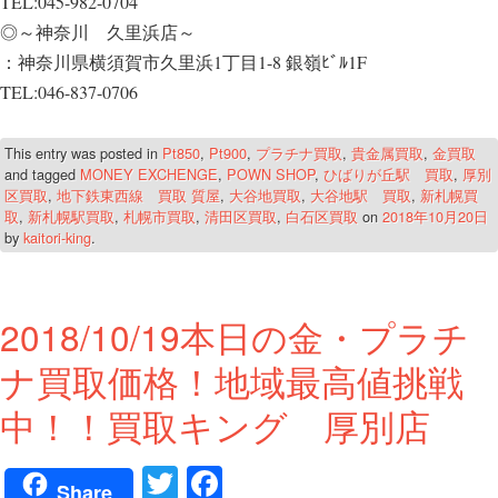
TEL:045-982-0704
◎～神奈川 久里浜店～
：神奈川県横須賀市久里浜1丁目1-8 銀嶺ﾋﾞﾙ1F
TEL:046-837-0706
This entry was posted in
Pt850
,
Pt900
,
プラチナ買取
,
貴金属買取
,
金買取
and tagged
MONEY EXCHENGE
,
POWN SHOP
,
ひばりが丘駅 買取
,
厚別
区買取
,
地下鉄東西線 買取 質屋
,
大谷地買取
,
大谷地駅 買取
,
新札幌買
取
,
新札幌駅買取
,
札幌市買取
,
清田区買取
,
白石区買取
on
2018年10月20日
by
kaitori-king
.
2018/10/19本日の金・プラチ
ナ買取価格！地域最高値挑戦
中！！買取キング 厚別店
T
Fa
Share