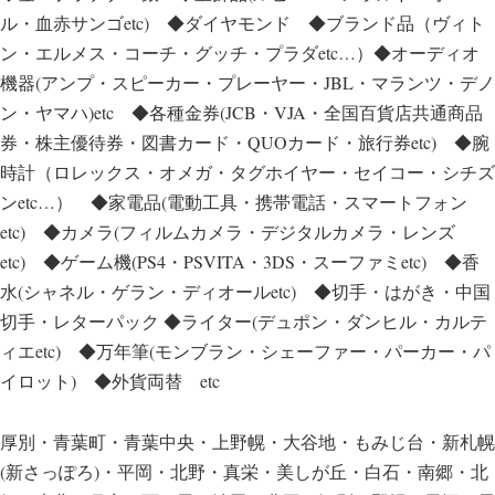
ル・血赤サンゴetc) ◆ダイヤモンド ◆ブランド品（ヴィト
ン・エルメス・コーチ・グッチ・プラダetc…）◆オーディオ
機器(アンプ・スピーカー・プレーヤー・JBL・マランツ・デノ
ン・ヤマハ)etc ◆各種金券(JCB・VJA・全国百貨店共通商品
券・株主優待券・図書カード・QUOカード・旅行券etc) ◆腕
時計（ロレックス・オメガ・タグホイヤー・セイコー・シチズ
ンetc…） ◆家電品(電動工具・携帯電話・スマートフォン
etc) ◆カメラ(フィルムカメラ・デジタルカメラ・レンズ
etc) ◆ゲーム機(PS4・PSVITA・3DS・スーファミetc) ◆香
水(シャネル・ゲラン・ディオールetc) ◆切手・はがき・中国
切手・レターパック ◆ライター(デュポン・ダンヒル・カルテ
ィエetc) ◆万年筆(モンブラン・シェーファー・パーカー・パ
イロット) ◆外貨両替 etc
厚別・青葉町・青葉中央・上野幌・大谷地・もみじ台・新札幌
(新さっぽろ)・平岡・北野・真栄・美しが丘・白石・南郷・北