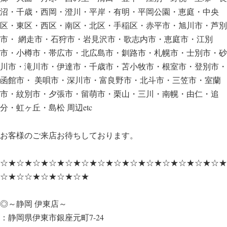
沼・千歳・西岡・澄川・平岸・有明・平岡公園・恵庭・中央
区・東区・西区・南区・北区・手稲区・赤平市・旭川市・芦別
市・ 網走市・石狩市・岩見沢市・歌志内市・恵庭市・江別
市・小樽市・帯広市・北広島市・釧路市・札幌市・士別市・砂
川市・滝川市・伊達市・千歳市・苫小牧市・根室市・登別市・
函館市・ 美唄市・深川市・富良野市・北斗市・三笠市・室蘭
市・紋別市・夕張市・留萌市・栗山・三川・南幌・由仁・追
分・虹ヶ丘・島松 周辺etc
お客様のご来店お待ちしております。
☆★☆★☆★☆★☆★☆★☆★☆★☆★☆★☆★☆★☆★☆★
☆★☆☆★☆★☆★☆★
◎～静岡 伊東店～
：静岡県伊東市銀座元町7-24