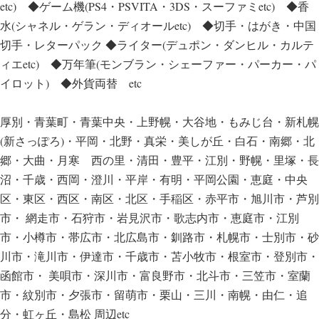
etc) ◆ゲーム機(PS4・PSVITA・3DS・スーファミetc) ◆香
水(シャネル・ゲラン・ディオールetc) ◆切手・はがき・中国
切手・レターパック ◆ライター(デュポン・ダンヒル・カルテ
ィエetc) ◆万年筆(モンブラン・シェーファー・パーカー・パ
イロット) ◆外貨両替 etc
厚別・青葉町・青葉中央・上野幌・大谷地・もみじ台・新札幌
(新さっぽろ)・平岡・北野・真栄・美しが丘・白石・南郷・北
郷・大曲・月寒 西の里・清田・豊平・江別・野幌・里塚・長
沼・千歳・西岡・澄川・平岸・有明・平岡公園・恵庭・中央
区・東区・西区・南区・北区・手稲区・赤平市・旭川市・芦別
市・ 網走市・石狩市・岩見沢市・歌志内市・恵庭市・江別
市・小樽市・帯広市・北広島市・釧路市・札幌市・士別市・砂
川市・滝川市・伊達市・千歳市・苫小牧市・根室市・登別市・
函館市・ 美唄市・深川市・富良野市・北斗市・三笠市・室蘭
市・紋別市・夕張市・留萌市・栗山・三川・南幌・由仁・追
分・虹ヶ丘・島松 周辺etc