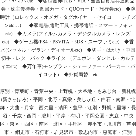
ン・ヤマハ)etc ◆各種金券(JCB・VJA・全国百貨店共通商品
券・株主優待券・図書カード・QUOカード・旅行券etc) ◆腕
時計（ロレックス・オメガ・タグホイヤー・セイコー・シチズ
ンetc…） ◆家電品(電動工具・携帯電話・スマートフォン
etc) ◆カメラ(フィルムカメラ・デジタルカメラ・レンズ
etc) ◆ゲーム機(PS4・PSVITA・3DS・スーファミetc) ◆香
水(シャネル・ゲラン・ディオールetc) ◆切手・はがき・中国
切手・レターパック ◆ライター(デュポン・ダンヒル・カルテ
ィエetc) ◆万年筆(モンブラン・シェーファー・パーカー・パ
イロット) ◆外貨両替 etc
厚別・青葉町・青葉中央・上野幌・大谷地・もみじ台・新札幌
(新さっぽろ)・平岡・北野・真栄・美しが丘・白石・南郷・北
郷・大曲・月寒 西の里・清田・豊平・江別・野幌・里塚・長
沼・千歳・西岡・澄川・平岸・有明・平岡公園・恵庭・中央
区・東区・西区・南区・北区・手稲区・赤平市・旭川市・芦別
市・ 網走市・石狩市・岩見沢市・歌志内市・恵庭市・江別