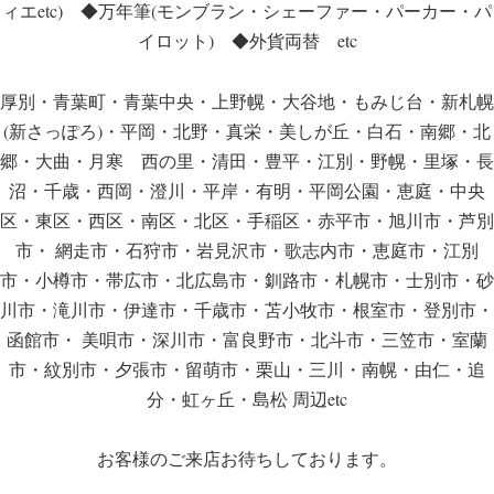
ィエetc) ◆万年筆(モンブラン・シェーファー・パーカー・パ
イロット) ◆外貨両替 etc
厚別・青葉町・青葉中央・上野幌・大谷地・もみじ台・新札幌
(新さっぽろ)・平岡・北野・真栄・美しが丘・白石・南郷・北
郷・大曲・月寒 西の里・清田・豊平・江別・野幌・里塚・長
沼・千歳・西岡・澄川・平岸・有明・平岡公園・恵庭・中央
区・東区・西区・南区・北区・手稲区・赤平市・旭川市・芦別
市・ 網走市・石狩市・岩見沢市・歌志内市・恵庭市・江別
市・小樽市・帯広市・北広島市・釧路市・札幌市・士別市・砂
川市・滝川市・伊達市・千歳市・苫小牧市・根室市・登別市・
函館市・ 美唄市・深川市・富良野市・北斗市・三笠市・室蘭
市・紋別市・夕張市・留萌市・栗山・三川・南幌・由仁・追
分・虹ヶ丘・島松 周辺etc
お客様のご来店お待ちしております。