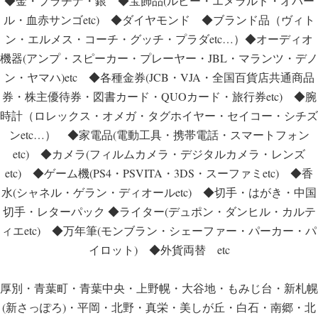
◆金・プラチナ・銀 ◆宝飾品(ルビー・エメラルド・オパー
ル・血赤サンゴetc) ◆ダイヤモンド ◆ブランド品（ヴィト
ン・エルメス・コーチ・グッチ・プラダetc…）◆オーディオ
機器(アンプ・スピーカー・プレーヤー・JBL・マランツ・デノ
ン・ヤマハ)etc ◆各種金券(JCB・VJA・全国百貨店共通商品
券・株主優待券・図書カード・QUOカード・旅行券etc) ◆腕
時計（ロレックス・オメガ・タグホイヤー・セイコー・シチズ
ンetc…） ◆家電品(電動工具・携帯電話・スマートフォン
etc) ◆カメラ(フィルムカメラ・デジタルカメラ・レンズ
etc) ◆ゲーム機(PS4・PSVITA・3DS・スーファミetc) ◆香
水(シャネル・ゲラン・ディオールetc) ◆切手・はがき・中国
切手・レターパック ◆ライター(デュポン・ダンヒル・カルテ
ィエetc) ◆万年筆(モンブラン・シェーファー・パーカー・パ
イロット) ◆外貨両替 etc
厚別・青葉町・青葉中央・上野幌・大谷地・もみじ台・新札幌
(新さっぽろ)・平岡・北野・真栄・美しが丘・白石・南郷・北