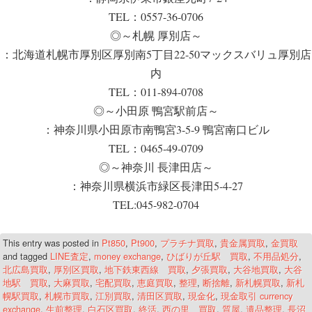
TEL：0557-36-0706
◎～札幌 厚別店～
：北海道札幌市厚別区厚別南5丁目22-50マックスバリュ厚別店
内
TEL：011-894-0708
◎～小田原 鴨宮駅前店～
：神奈川県小田原市南鴨宮3-5-9 鴨宮南口ビル
TEL：0465-49-0709
◎～神奈川 長津田店～
：神奈川県横浜市緑区長津田5-4-27
TEL:045-982-0704
This entry was posted in
Pt850
,
Pt900
,
プラチナ買取
,
貴金属買取
,
金買取
and tagged
LINE査定
,
money exchange
,
ひばりが丘駅 買取
,
不用品処分
,
北広島買取
,
厚別区買取
,
地下鉄東西線 買取
,
夕張買取
,
大谷地買取
,
大谷
地駅 買取
,
大麻買取
,
宅配買取
,
恵庭買取
,
整理
,
断捨離
,
新札幌買取
,
新札
幌駅買取
,
札幌市買取
,
江別買取
,
清田区買取
,
現金化
,
現金取引 currency
exchange
,
生前整理
,
白石区買取
,
終活
,
西の里 買取
,
質屋
,
遺品整理
,
長沼