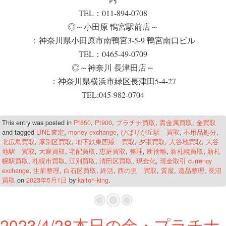
TEL：011-894-0708
◎～小田原 鴨宮駅前店～
：神奈川県小田原市南鴨宮3-5-9 鴨宮南口ビル
TEL：0465-49-0709
◎～神奈川 長津田店～
：神奈川県横浜市緑区長津田5-4-27
TEL:045-982-0704
This entry was posted in
Pt850
,
Pt900
,
プラチナ買取
,
貴金属買取
,
金買取
and tagged
LINE査定
,
money exchange
,
ひばりが丘駅 買取
,
不用品処分
,
北広島買取
,
厚別区買取
,
地下鉄東西線 買取
,
夕張買取
,
大谷地買取
,
大谷
地駅 買取
,
大麻買取
,
宅配買取
,
恵庭買取
,
整理
,
断捨離
,
新札幌買取
,
新札
幌駅買取
,
札幌市買取
,
江別買取
,
清田区買取
,
現金化
,
現金取引 currency
exchange
,
生前整理
,
白石区買取
,
終活
,
西の里 買取
,
質屋
,
遺品整理
,
長沼
買取
on
2023年5月1日
by
kaitori-king
.
2023/4/28本日の金・プラチナ