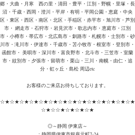
郷・大曲・月寒 西の里・清田・豊平・江別・野幌・里塚・長
沼・千歳・西岡・澄川・平岸・有明・平岡公園・恵庭・中央
区・東区・西区・南区・北区・手稲区・赤平市・旭川市・芦別
市・ 網走市・石狩市・岩見沢市・歌志内市・恵庭市・江別
市・小樽市・帯広市・北広島市・釧路市・札幌市・士別市・砂
川市・滝川市・伊達市・千歳市・苫小牧市・根室市・登別市・
函館市・ 美唄市・深川市・富良野市・北斗市・三笠市・室蘭
市・紋別市・夕張市・留萌市・栗山・三川・南幌・由仁・追
分・虹ヶ丘・島松 周辺etc
お客様のご来店お待ちしております。
☆★☆★☆★☆★☆★☆★☆★☆★☆★☆★☆★☆★☆★☆★
☆★☆☆★☆★☆★☆★
◎～静岡 伊東店～
：静岡県伊東市銀座元町7-24