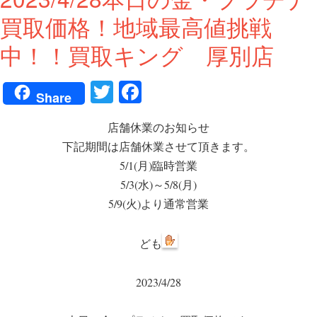
買取価格！地域最高値挑戦
中！！買取キング 厚別店
T
Fa
Share
wi
ce
店舗休業のお知らせ
tte
bo
下記期間は店舗休業させて頂きます。
r
ok
5/1(月)臨時営業
5/3(水)～5/8(月)
5/9(火)より通常営業
ども
2023/4/28