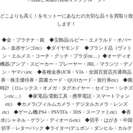
どこよりも高く！をモットーにあなたの大切な品々を買取り致
します！
◆金・プラチナ・銀 ◆宝飾品(ルビー・エメラルド・オパー
ル・血赤サンゴetc) ◆ダイヤモンド ◆ブランド品（ヴィト
ン・エルメス・コーチ・グッチ・プラダetc…）◆オーディオ
機器(アンプ・スピーカー・プレーヤー・JBL・マランツ・デノ
ン・ヤマハ)etc ◆各種金券(JCB・VJA・全国百貨店共通商品
券・株主優待券・図書カード・QUOカード・旅行券etc) ◆腕
時計（ロレックス・オメガ・タグホイヤー・セイコー・シチズ
ンetc…） ◆家電品(電動工具・携帯電話・スマートフォン
etc) ◆カメラ(フィルムカメラ・デジタルカメラ・レンズ
etc) ◆ゲーム機(PS4・PSVITA・3DS・スーファミetc) ◆香
水(シャネル・ゲラン・ディオールetc) ◆切手・はがき・中国
切手・レターパック ◆ライター(デュポン・ダンヒル・カルテ