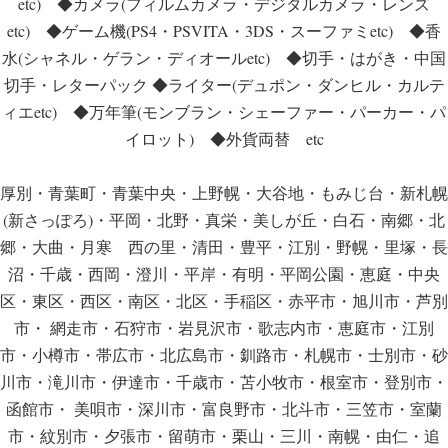
etc) ◆カメラ(フィルムカメラ・デジタルカメラ・レンズ
etc) ◆ゲーム機(PS4・PSVITA・3DS・スーファミetc) ◆香
水(シャネル・ゲラン・ディオールetc) ◆切手・はがき・中国
切手・レターパック ◆ライター(デュポン・ダンヒル・カルテ
ィエetc) ◆万年筆(モンブラン・シェーファー・パーカー・パ
イロット) ◆外貨両替 etc
厚別・青葉町・青葉中央・上野幌・大谷地・もみじ台・新札幌
(新さっぽろ)・平岡・北野・真栄・美しが丘・白石・南郷・北
郷・大曲・月寒 西の里・清田・豊平・江別・野幌・里塚・長
沼・千歳・西岡・澄川・平岸・有明・平岡公園・恵庭・中央
区・東区・西区・南区・北区・手稲区・赤平市・旭川市・芦別
市・ 網走市・石狩市・岩見沢市・歌志内市・恵庭市・江別
市・小樽市・帯広市・北広島市・釧路市・札幌市・士別市・砂
川市・滝川市・伊達市・千歳市・苫小牧市・根室市・登別市・
函館市・ 美唄市・深川市・富良野市・北斗市・三笠市・室蘭
市・紋別市・夕張市・留萌市・栗山・三川・南幌・由仁・追