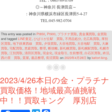
TEL：0465-49-0709
◎～神奈川 長津田店～
：神奈川県横浜市緑区長津田5-4-27
TEL:045-982-0704
This entry was posted in
Pt850
,
Pt900
,
プラチナ買取
,
貴金属買取
,
金買取
and tagged
LINE査定
,
ひばりが丘駅 買取
,
不用品処分
,
北広島買取
,
厚別
区買取
,
地下鉄東西線 買取
,
夕張買取
,
大谷地買取
,
大谷地駅 買取
,
大麻
買取
,
宅配買取
,
恵庭買取
,
整理
,
断捨離
,
新札幌買取
,
新札幌駅買取
,
札幌市
買取
,
江別買取
,
清田区買取
,
現金化
,
現金取引
,
生前整理
,
白石区買取
,
終活
,
西の里 買取
,
質屋
,
遺品整理
,
長沼買取
on
2023年4月28日
by
kaitori-king
.
2023/4/26本日の金・プラチナ
買取価格！地域最高値挑戦
中！！買取キング 厚別店