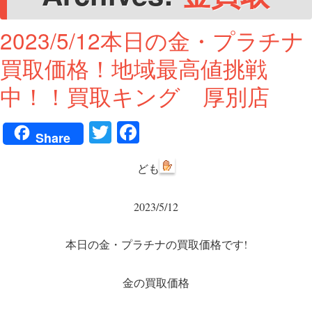
2023/5/12本日の金・プラチナ
買取価格！地域最高値挑戦
中！！買取キング 厚別店
T
Fa
Share
wi
ce
ども
tte
bo
r
ok
2023/5/12
本日の金・プラチナの買取価格です!
金の買取価格