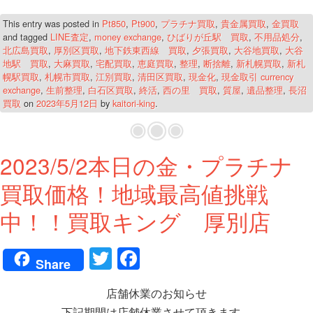
This entry was posted in
Pt850
,
Pt900
,
プラチナ買取
,
貴金属買取
,
金買取
and tagged
LINE査定
,
money exchange
,
ひばりが丘駅 買取
,
不用品処分
,
北広島買取
,
厚別区買取
,
地下鉄東西線 買取
,
夕張買取
,
大谷地買取
,
大谷
地駅 買取
,
大麻買取
,
宅配買取
,
恵庭買取
,
整理
,
断捨離
,
新札幌買取
,
新札
幌駅買取
,
札幌市買取
,
江別買取
,
清田区買取
,
現金化
,
現金取引 currency
exchange
,
生前整理
,
白石区買取
,
終活
,
西の里 買取
,
質屋
,
遺品整理
,
長沼
買取
on
2023年5月12日
by
kaitori-king
.
2023/5/2本日の金・プラチナ
買取価格！地域最高値挑戦
中！！買取キング 厚別店
T
Fa
Share
wi
ce
店舗休業のお知らせ
tte
bo
下記期間は店舗休業させて頂きます。