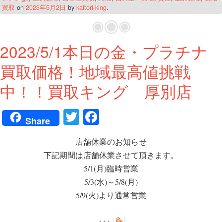
買取
on
2023年5月2日
by
kaitori-king
.
2023/5/1本日の金・プラチナ
買取価格！地域最高値挑戦
中！！買取キング 厚別店
T
Fa
Share
wi
ce
店舗休業のお知らせ
tte
bo
下記期間は店舗休業させて頂きます。
r
ok
5/1(月)臨時営業
5/3(水)～5/8(月)
5/9(火)より通常営業