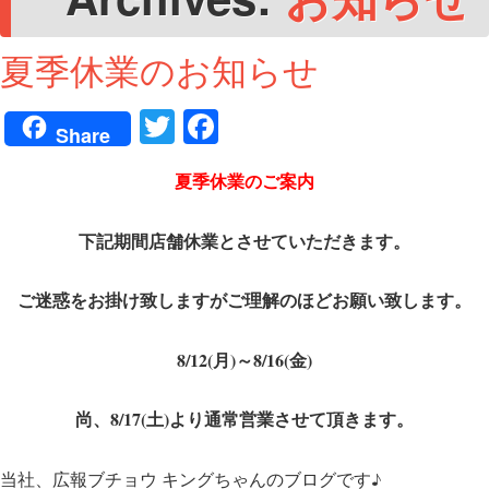
夏季休業のお知らせ
T
Fa
Share
wi
ce
夏季休業のご案内
tte
bo
r
ok
下記期間店舗休業とさせていただきます。
ご迷惑をお掛け致しますがご理解のほどお願い致します。
8/12(月)～8/16(金)
尚、8/17(土)より通常営業させて頂きます。
当社、広報ブチョウ キングちゃんのブログです♪