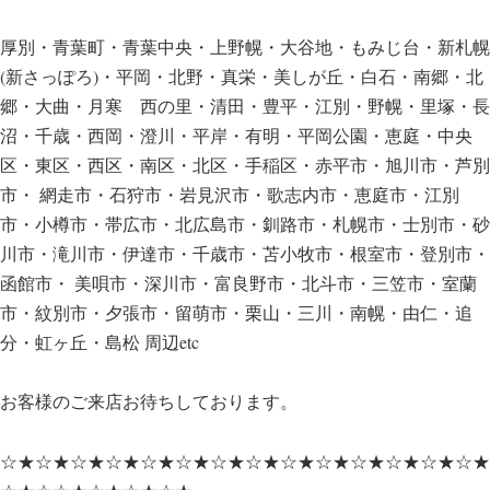
厚別・青葉町・青葉中央・上野幌・大谷地・もみじ台・新札幌
(新さっぽろ)・平岡・北野・真栄・美しが丘・白石・南郷・北
郷・大曲・月寒 西の里・清田・豊平・江別・野幌・里塚・長
沼・千歳・西岡・澄川・平岸・有明・平岡公園・恵庭・中央
区・東区・西区・南区・北区・手稲区・赤平市・旭川市・芦別
市・ 網走市・石狩市・岩見沢市・歌志内市・恵庭市・江別
市・小樽市・帯広市・北広島市・釧路市・札幌市・士別市・砂
川市・滝川市・伊達市・千歳市・苫小牧市・根室市・登別市・
函館市・ 美唄市・深川市・富良野市・北斗市・三笠市・室蘭
市・紋別市・夕張市・留萌市・栗山・三川・南幌・由仁・追
分・虹ヶ丘・島松 周辺etc
お客様のご来店お待ちしております。
☆★☆★☆★☆★☆★☆★☆★☆★☆★☆★☆★☆★☆★☆★