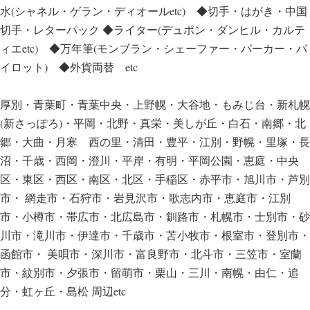
水(シャネル・ゲラン・ディオールetc) ◆切手・はがき・中国
切手・レターパック ◆ライター(デュポン・ダンヒル・カルテ
ィエetc) ◆万年筆(モンブラン・シェーファー・パーカー・パ
イロット) ◆外貨両替 etc
厚別・青葉町・青葉中央・上野幌・大谷地・もみじ台・新札幌
(新さっぽろ)・平岡・北野・真栄・美しが丘・白石・南郷・北
郷・大曲・月寒 西の里・清田・豊平・江別・野幌・里塚・長
沼・千歳・西岡・澄川・平岸・有明・平岡公園・恵庭・中央
区・東区・西区・南区・北区・手稲区・赤平市・旭川市・芦別
市・ 網走市・石狩市・岩見沢市・歌志内市・恵庭市・江別
市・小樽市・帯広市・北広島市・釧路市・札幌市・士別市・砂
川市・滝川市・伊達市・千歳市・苫小牧市・根室市・登別市・
函館市・ 美唄市・深川市・富良野市・北斗市・三笠市・室蘭
市・紋別市・夕張市・留萌市・栗山・三川・南幌・由仁・追
分・虹ヶ丘・島松 周辺etc