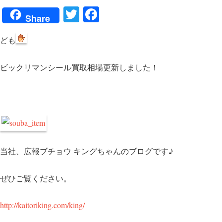
T
Fa
Share
wi
ce
ども
tte
bo
r
ok
ビックリマンシール買取相場更新しました！
当社、広報ブチョウ キングちゃんのブログです♪
ぜひご覧ください。
http://kaitoriking.com/king/