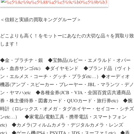
＜信頼と実績の買取キンググループ＞
どこよりも高く！をモットーにあなたの大切な品々を買取り致
します！
◆金・プラチナ・銀 ◆宝飾品(ルビー・エメラルド・オパー
ル・血赤サンゴetc) ◆ダイヤモンド ◆ブランド品（ヴィト
ン・エルメス・コーチ・グッチ・プラダetc…）◆オーディオ
機器(アンプ・スピーカー・プレーヤー・JBL・マランツ・デノ
ン・ヤマハ)etc ◆各種金券(JCB・VJA・全国百貨店共通商品
券・株主優待券・図書カード・QUOカード・旅行券etc) ◆腕
時計（ロレックス・オメガ・タグホイヤー・セイコー・シチズ
ンetc…） ◆家電品(電動工具・携帯電話・スマートフォン
etc) ◆カメラ(フィルムカメラ・デジタルカメラ・レンズ
etc) ◆ゲーム機(PS4・PSVITA・3DS・スーファミetc) ◆香