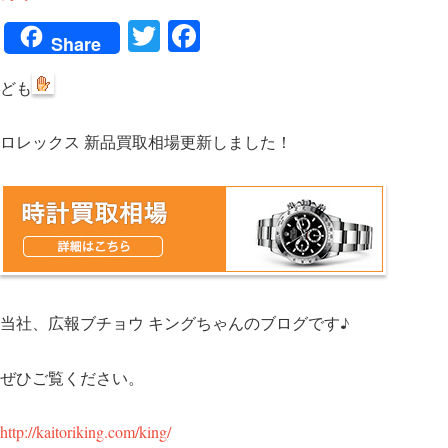
T
Fa
Share
wi
ce
ども
tte
bo
r
ok
ロレックス 新品買取相場更新しました！
当社、広報ブチョウ キングちゃんのブログです♪
ぜひご覧ください。
http://kaitoriking.com/king/