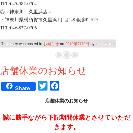
TEL:045-982-0704
◎～神奈川 久里浜店～
：神奈川県横須賀市久里浜1丁目1-8 銀嶺ﾋﾞﾙ1F
TEL:046-837-0706
This entry was posted in
お知らせ
on
2019年7月2日
by
kaitori-king
.
店舗休業のお知らせ
T
Fa
Share
wi
ce
店舗休業のお知らせ
tte
bo
r
ok
誠に勝手ながら下記期間休業とさせていただ
きます。