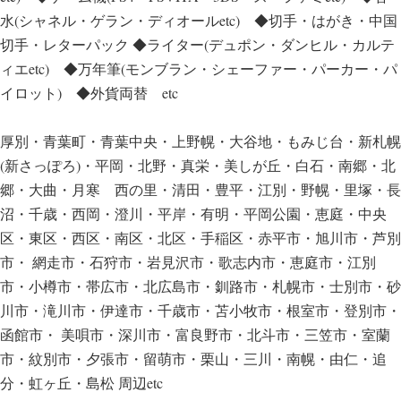
水(シャネル・ゲラン・ディオールetc) ◆切手・はがき・中国
切手・レターパック ◆ライター(デュポン・ダンヒル・カルテ
ィエetc) ◆万年筆(モンブラン・シェーファー・パーカー・パ
イロット) ◆外貨両替 etc
厚別・青葉町・青葉中央・上野幌・大谷地・もみじ台・新札幌
(新さっぽろ)・平岡・北野・真栄・美しが丘・白石・南郷・北
郷・大曲・月寒 西の里・清田・豊平・江別・野幌・里塚・長
沼・千歳・西岡・澄川・平岸・有明・平岡公園・恵庭・中央
区・東区・西区・南区・北区・手稲区・赤平市・旭川市・芦別
市・ 網走市・石狩市・岩見沢市・歌志内市・恵庭市・江別
市・小樽市・帯広市・北広島市・釧路市・札幌市・士別市・砂
川市・滝川市・伊達市・千歳市・苫小牧市・根室市・登別市・
函館市・ 美唄市・深川市・富良野市・北斗市・三笠市・室蘭
市・紋別市・夕張市・留萌市・栗山・三川・南幌・由仁・追
分・虹ヶ丘・島松 周辺etc