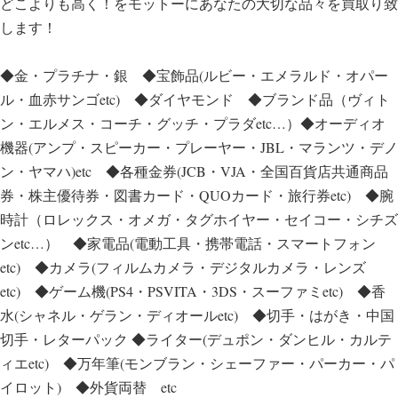
どこよりも高く！をモットーにあなたの大切な品々を買取り致
します！
◆金・プラチナ・銀 ◆宝飾品(ルビー・エメラルド・オパー
ル・血赤サンゴetc) ◆ダイヤモンド ◆ブランド品（ヴィト
ン・エルメス・コーチ・グッチ・プラダetc…）◆オーディオ
機器(アンプ・スピーカー・プレーヤー・JBL・マランツ・デノ
ン・ヤマハ)etc ◆各種金券(JCB・VJA・全国百貨店共通商品
券・株主優待券・図書カード・QUOカード・旅行券etc) ◆腕
時計（ロレックス・オメガ・タグホイヤー・セイコー・シチズ
ンetc…） ◆家電品(電動工具・携帯電話・スマートフォン
etc) ◆カメラ(フィルムカメラ・デジタルカメラ・レンズ
etc) ◆ゲーム機(PS4・PSVITA・3DS・スーファミetc) ◆香
水(シャネル・ゲラン・ディオールetc) ◆切手・はがき・中国
切手・レターパック ◆ライター(デュポン・ダンヒル・カルテ
ィエetc) ◆万年筆(モンブラン・シェーファー・パーカー・パ
イロット) ◆外貨両替 etc