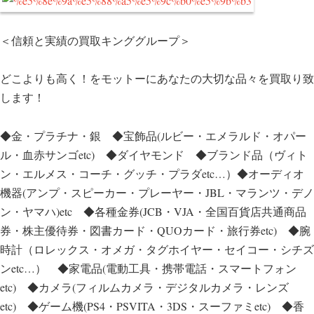
＜信頼と実績の買取キンググループ＞
どこよりも高く！をモットーにあなたの大切な品々を買取り致
します！
◆金・プラチナ・銀 ◆宝飾品(ルビー・エメラルド・オパー
ル・血赤サンゴetc) ◆ダイヤモンド ◆ブランド品（ヴィト
ン・エルメス・コーチ・グッチ・プラダetc…）◆オーディオ
機器(アンプ・スピーカー・プレーヤー・JBL・マランツ・デノ
ン・ヤマハ)etc ◆各種金券(JCB・VJA・全国百貨店共通商品
券・株主優待券・図書カード・QUOカード・旅行券etc) ◆腕
時計（ロレックス・オメガ・タグホイヤー・セイコー・シチズ
ンetc…） ◆家電品(電動工具・携帯電話・スマートフォン
etc) ◆カメラ(フィルムカメラ・デジタルカメラ・レンズ
etc) ◆ゲーム機(PS4・PSVITA・3DS・スーファミetc) ◆香