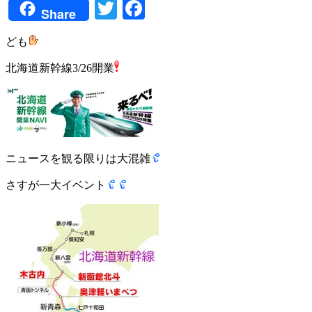
Twitter
Facebook
Share
ども
北海道新幹線3/26開業
ニュースを観る限りは大混雑
さすが一大イベント