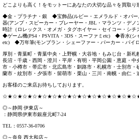
どこよりも高く！をモットーにあなたの大切な品々を買取り
◆金・プラチナ・銀 ◆宝飾品(ルビー・エメラルド・オパール
器(アンプ・スピーカー・プレーヤー・JBL・マランツ・デノン・
時計（ロレックス・オメガ・タグホイヤー・セイコー・シチズン
◆ゲーム機(PS4・PSVITA・3DS・スーファミetc) 
etc) ◆万年筆(モンブラン・シェーファー・パーカー・パイロ
厚別・青葉町・青葉中央・上野幌・大谷地・もみじ台・新札
長沼・千歳・西岡・澄川・平岸・有明・平岡公園・恵庭・中
市・小樽市・帯広市・北広島市・釧路市・札幌市・士別市・
蘭市・紋別市・夕張市・留萌市・栗山・三川・南幌・由仁・追分
お客様のご来店お待ちしております。
☆★☆★☆★☆★☆★☆★☆★☆★☆★☆★☆★☆★☆★☆
◎～静岡 伊東店～
：静岡県伊東市銀座元町7-24
TEL：0557-36-0706
◎～奈良 西大和店～