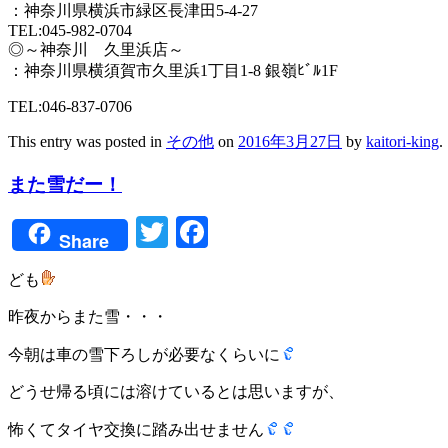
：神奈川県横浜市緑区長津田5-4-27
TEL:045-982-0704
◎～神奈川 久里浜店～
：神奈川県横須賀市久里浜1丁目1-8 銀嶺ﾋﾞﾙ1F
TEL:046-837-0706
This entry was posted in
その他
on
2016年3月27日
by
kaitori-king
.
また雪だー！
Twitter
Facebook
Share
ども
昨夜からまた雪・・・
今朝は車の雪下ろしが必要なくらいに
どうせ帰る頃には溶けているとは思いますが、
怖くてタイヤ交換に踏み出せません