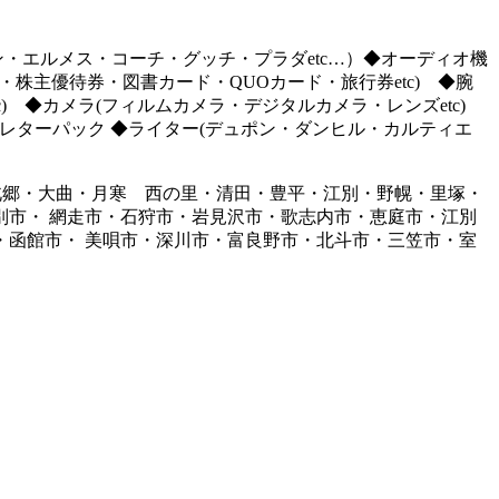
ン・エルメス・コーチ・グッチ・プラダetc…）◆オーディオ機
券・株主優待券・図書カード・QUOカード・旅行券etc) ◆腕
) ◆カメラ(フィルムカメラ・デジタルカメラ・レンズetc)
切手・レターパック ◆ライター(デュポン・ダンヒル・カルティエ
北郷・大曲・月寒 西の里・清田・豊平・江別・野幌・里塚・
市・ 網走市・石狩市・岩見沢市・歌志内市・恵庭市・江別
函館市・ 美唄市・深川市・富良野市・北斗市・三笠市・室