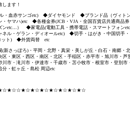
致します！
・血赤サンゴetc) ◆ダイヤモンド ◆ブランド品（ヴィト
ヤマハ)etc ◆各種金券(JCB・VJA・全国百貨店共通商品
etc…） ◆家電品(電動工具・携帯電話・スマートフォンetc
◆香水(シャネル・ゲラン・ディオールetc) ◆切手・はがき・中国
ット) ◆外貨両替 etc
幌(新さっぽろ)・平岡・北野・真栄・美しが丘・白石・南郷・
央区・東区・西区・南区・北区・手稲区・赤平市・旭川市・芦別
砂川市・滝川市・伊達市・千歳市・苫小牧市・根室市・登別市・
・虹ヶ丘・島松 周辺etc
★☆★☆☆★☆★☆★☆★☆★☆★☆★☆