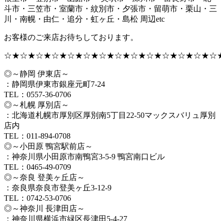
斗市・三笠市・室蘭市・紋別市・夕張市・留萌市・栗山・三
川・南幌・由仁・追分・虹ヶ丘・島松 周辺etc
お客様のご来店お待ちしております。
☆★☆★☆★☆★☆★☆★☆★☆★☆★☆★☆★☆★☆★☆
◎～静岡 伊東店～
：静岡県伊東市銀座元町7-24
TEL：0557-36-0706
◎～札幌 厚別店～
：北海道札幌市厚別区厚別南5丁目22-50マックスバリュ厚別
店内
TEL：011-894-0708
◎～小田原 鴨宮駅前店～
：神奈川県小田原市南鴨宮3-5-9 鴨宮南口ビル
TEL：0465-49-0709
◎～奈良 登美ヶ丘店～
：奈良県奈良市登美ヶ丘3-12-9
TEL：0742-53-0706
◎～神奈川 長津田店～
：神奈川県横浜市緑区長津田5-4-27