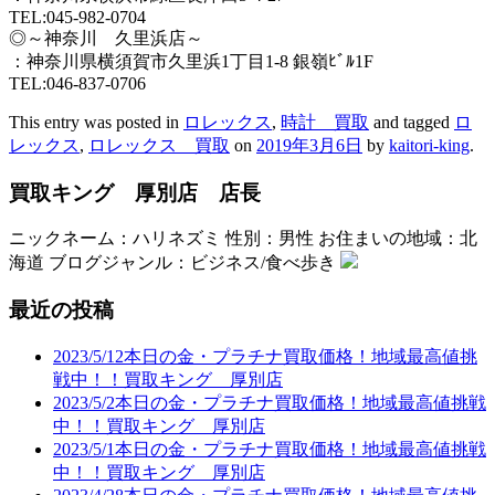
TEL:045-982-0704
◎～神奈川 久里浜店～
：神奈川県横須賀市久里浜1丁目1-8 銀嶺ﾋﾞﾙ1F
TEL:046-837-0706
This entry was posted in
ロレックス
,
時計 買取
and tagged
ロ
レックス
,
ロレックス 買取
on
2019年3月6日
by
kaitori-king
.
買取キング 厚別店 店長
ニックネーム：ハリネズミ 性別：男性 お住まいの地域：北
海道 ブログジャンル：ビジネス/食べ歩き
最近の投稿
2023/5/12本日の金・プラチナ買取価格！地域最高値挑
戦中！！買取キング 厚別店
2023/5/2本日の金・プラチナ買取価格！地域最高値挑戦
中！！買取キング 厚別店
2023/5/1本日の金・プラチナ買取価格！地域最高値挑戦
中！！買取キング 厚別店