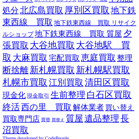
ルイヴィトン
厚別区買取
北広島買取
地下鉄
処分
東西線 買取
地下鉄東西線 買取 リサイク
夕
地下鉄東西線 買取 質屋
ルショップ
大谷地買取
大谷地駅 買
張買取
取
大麻買取
恵庭買取
整理
宅配買取
新札幌買取
新札幌駅買取
断捨離
札幌市買取
清田区買取
江別買取
白石区買取
生前整理
現金化
現金取引
終活
西の里 買取
解体業者
買い替え
質屋
遺品整理
長
買取専門店
買替
買替え
沼買取
Theme developed by CodePeople