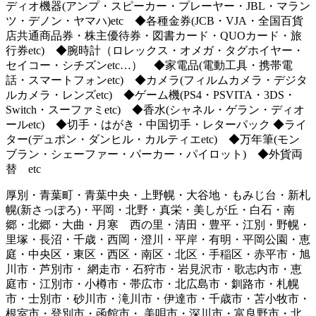
ディオ機器(アンプ・スピーカー・プレーヤー・JBL・マラン
ツ・デノン・ヤマハ)etc ◆各種金券(JCB・VJA・全国百貨
店共通商品券・株主優待券・図書カード・QUOカード・旅
行券etc) ◆腕時計（ロレックス・オメガ・タグホイヤー・
セイコー・シチズンetc…） ◆家電品(電動工具・携帯電
話・スマートフォンetc) ◆カメラ(フィルムカメラ・デジタ
ルカメラ・レンズetc) ◆ゲーム機(PS4・PSVITA・3DS・
Switch・スーファミetc) ◆香水(シャネル・ゲラン・ディオ
ールetc) ◆切手・はがき・中国切手・レターパック ◆ライ
ター(デュポン・ダンヒル・カルティエetc) ◆万年筆(モン
ブラン・シェーファー・パーカー・パイロット) ◆外貨両
替 etc
厚別・青葉町・青葉中央・上野幌・大谷地・もみじ台・新札
幌(新さっぽろ)・平岡・北野・真栄・美しが丘・白石・南
郷・北郷・大曲・月寒 西の里・清田・豊平・江別・野幌・
里塚・長沼・千歳・西岡・澄川・平岸・有明・平岡公園・恵
庭・中央区・東区・西区・南区・北区・手稲区・赤平市・旭
川市・芦別市・ 網走市・石狩市・岩見沢市・歌志内市・恵
庭市・江別市・小樽市・帯広市・北広島市・釧路市・札幌
市・士別市・砂川市・滝川市・伊達市・千歳市・苫小牧市・
根室市・登別市・函館市・ 美唄市・深川市・富良野市・北