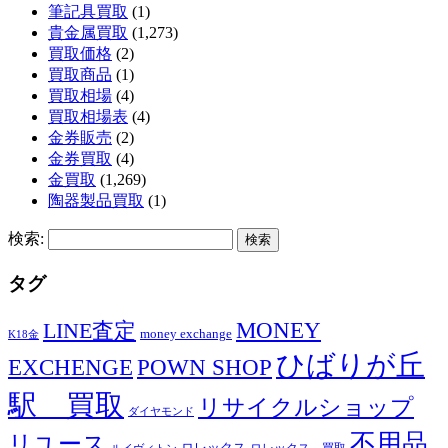
筆記具買取
(1)
貴金属買取
(1,273)
買取価格
(2)
買取商品
(1)
買取相場
(4)
買取相場表
(4)
金券販売
(2)
金券買取
(4)
金買取
(1,269)
陶器製品買取
(1)
検索:
タグ
MONEY
LINE査定
money exchange
K18金
ひばりが丘
EXCHENGE
POWN SHOP
駅 買取
リサイクルショップ
ダイヤモンド
不用品
リユース
ロレックス
ロレックス 買取