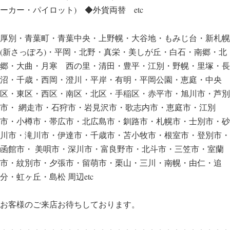
ーカー・パイロット) ◆外貨両替 etc
厚別・青葉町・青葉中央・上野幌・大谷地・もみじ台・新札幌
(新さっぽろ)・平岡・北野・真栄・美しが丘・白石・南郷・北
郷・大曲・月寒 西の里・清田・豊平・江別・野幌・里塚・長
沼・千歳・西岡・澄川・平岸・有明・平岡公園・恵庭・中央
区・東区・西区・南区・北区・手稲区・赤平市・旭川市・芦別
市・ 網走市・石狩市・岩見沢市・歌志内市・恵庭市・江別
市・小樽市・帯広市・北広島市・釧路市・札幌市・士別市・砂
川市・滝川市・伊達市・千歳市・苫小牧市・根室市・登別市・
函館市・ 美唄市・深川市・富良野市・北斗市・三笠市・室蘭
市・紋別市・夕張市・留萌市・栗山・三川・南幌・由仁・追
分・虹ヶ丘・島松 周辺etc
お客様のご来店お待ちしております。