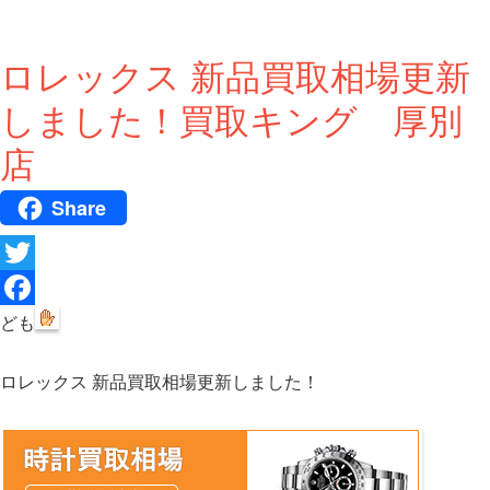
ロレックス 新品買取相場更新
しました！買取キング 厚別
店
Share
T
w
F
ども
i
a
ロレックス 新品買取相場更新しました！
t
c
t
e
e
b