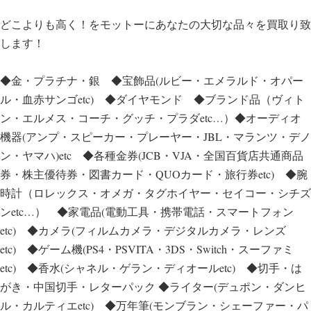
どこよりも高く！をモットーにあなたの大切な品々を買取り致
します！
◆金・プラチナ・銀 ◆宝飾品(ルビー・エメラルド・オパー
ル・血赤サンゴetc) ◆ダイヤモンド ◆ブランド品（ヴィト
ン・エルメス・コーチ・グッチ・プラダetc…）◆オーディオ
機器(アンプ・スピーカー・プレーヤー・JBL・マランツ・デノ
ン・ヤマハ)etc ◆各種金券(JCB・VJA・全国百貨店共通商品
券・株主優待券・図書カード・QUOカード・旅行券etc) ◆腕
時計（ロレックス・オメガ・タグホイヤー・セイコー・シチズ
ンetc…） ◆家電品(電動工具・携帯電話・スマートフォン
etc) ◆カメラ(フィルムカメラ・デジタルカメラ・レンズ
etc) ◆ゲーム機(PS4・PSVITA・3DS・Switch・スーファミ
etc) ◆香水(シャネル・ゲラン・ディオールetc) ◆切手・は
がき・中国切手・レターパック ◆ライター(デュポン・ダンヒ
ル・カルティエetc) ◆万年筆(モンブラン・シェーファー・パ