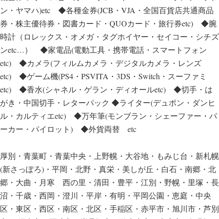
ン・ヤマハ)etc ◆各種金券(JCB・VJA・全国百貨店共通商品
券・株主優待券・図書カード・QUOカード・旅行券etc) ◆腕
時計（ロレックス・オメガ・タグホイヤー・セイコー・シチズ
ンetc…） ◆家電品(電動工具・携帯電話・スマートフォン
etc) ◆カメラ(フィルムカメラ・デジタルカメラ・レンズ
etc) ◆ゲーム機(PS4・PSVITA・3DS・Switch・スーファミ
etc) ◆香水(シャネル・ゲラン・ディオールetc) ◆切手・は
がき・中国切手・レターパック ◆ライター(デュポン・ダンヒ
ル・カルティエetc) ◆万年筆(モンブラン・シェーファー・パ
ーカー・パイロット) ◆外貨両替 etc
厚別・青葉町・青葉中央・上野幌・大谷地・もみじ台・新札幌
(新さっぽろ)・平岡・北野・真栄・美しが丘・白石・南郷・北
郷・大曲・月寒 西の里・清田・豊平・江別・野幌・里塚・長
沼・千歳・西岡・澄川・平岸・有明・平岡公園・恵庭・中央
区・東区・西区・南区・北区・手稲区・赤平市・旭川市・芦別