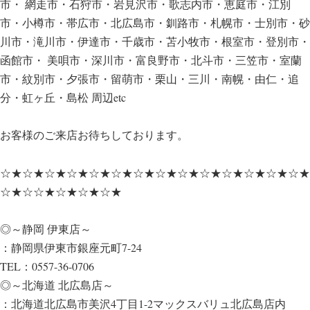
市・ 網走市・石狩市・岩見沢市・歌志内市・恵庭市・江別
市・小樽市・帯広市・北広島市・釧路市・札幌市・士別市・砂
川市・滝川市・伊達市・千歳市・苫小牧市・根室市・登別市・
函館市・ 美唄市・深川市・富良野市・北斗市・三笠市・室蘭
市・紋別市・夕張市・留萌市・栗山・三川・南幌・由仁・追
分・虹ヶ丘・島松 周辺etc
お客様のご来店お待ちしております。
☆★☆★☆★☆★☆★☆★☆★☆★☆★☆★☆★☆★☆★☆★
☆★☆☆★☆★☆★☆★
◎～静岡 伊東店～
：静岡県伊東市銀座元町7-24
TEL：0557-36-0706
◎～北海道 北広島店～
：北海道北広島市美沢4丁目1-2マックスバリュ北広島店内