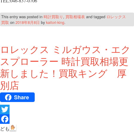
TEL:046-837-0706
This entry was posted in
時計買取り
,
買取相場表
and tagged
ロレックス
買取
on
2018年8月8日
by
kaitori-king
.
ロレックス ミルガウス・エク
スプローラー 時計買取相場更
新しました！買取キング 厚
別店
Share
T
w
F
ども