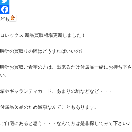
T
w
F
ども
i
a
ロレックス 新品買取相場更新しました！
t
c
t
e
時計の買取りの際はどうすればいいの?
e
b
r
o
時計お買取ご希望の方は、出来るだけ付属品一緒にお持ち下さ
い。
o
k
箱やギャランティカード、あまりの駒などなど・・・
付属品欠品のため減額なんてこともあります。
ご自宅にあると思う・・・なんて方は是非探してみて下さい♪