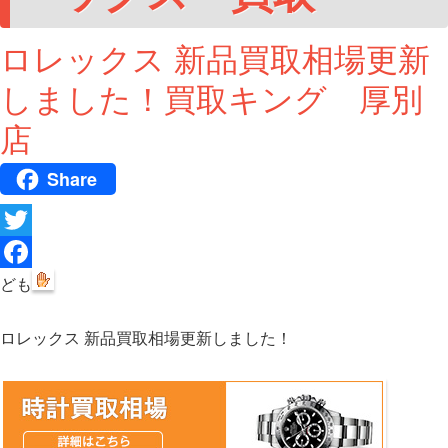
ロレックス 新品買取相場更新
しました！買取キング 厚別
店
Share
T
w
F
ども
i
a
ロレックス 新品買取相場更新しました！
t
c
t
e
e
b
r
o