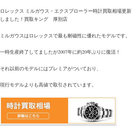
i
a
ロレックス ミルガウス・エクスプローラー時計買取相場更新
t
c
しました！買取キング 厚別店
t
e
e
b
ミルガウスはロレックスで最も耐磁性に優れたモデルです。
r
o
一時生産終了してましたが2007年に約20年ぶりに復活！
o
k
それ以前のモデルにはプレミアがついており、
現行モデルよりも高値で取引されています。