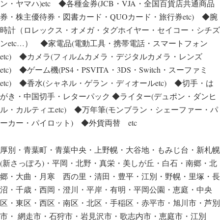
ン・ヤマハ)etc ◆各種金券(JCB・VJA・全国百貨店共通商品
券・株主優待券・図書カード・QUOカード・旅行券etc) ◆腕
時計（ロレックス・オメガ・タグホイヤー・セイコー・シチズ
ンetc…） ◆家電品(電動工具・携帯電話・スマートフォン
etc) ◆カメラ(フィルムカメラ・デジタルカメラ・レンズ
etc) ◆ゲーム機(PS4・PSVITA・3DS・Switch・スーファミ
etc) ◆香水(シャネル・ゲラン・ディオールetc) ◆切手・は
がき・中国切手・レターパック ◆ライター(デュポン・ダンヒ
ル・カルティエetc) ◆万年筆(モンブラン・シェーファー・パ
ーカー・パイロット) ◆外貨両替 etc
厚別・青葉町・青葉中央・上野幌・大谷地・もみじ台・新札幌
(新さっぽろ)・平岡・北野・真栄・美しが丘・白石・南郷・北
郷・大曲・月寒 西の里・清田・豊平・江別・野幌・里塚・長
沼・千歳・西岡・澄川・平岸・有明・平岡公園・恵庭・中央
区・東区・西区・南区・北区・手稲区・赤平市・旭川市・芦別
市・ 網走市・石狩市・岩見沢市・歌志内市・恵庭市・江別