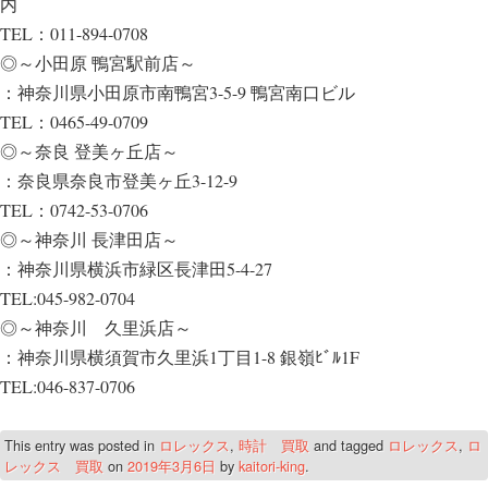
内
TEL：011-894-0708
◎～小田原 鴨宮駅前店～
：神奈川県小田原市南鴨宮3-5-9 鴨宮南口ビル
TEL：0465-49-0709
◎～奈良 登美ヶ丘店～
：奈良県奈良市登美ヶ丘3-12-9
TEL：0742-53-0706
◎～神奈川 長津田店～
：神奈川県横浜市緑区長津田5-4-27
TEL:045-982-0704
◎～神奈川 久里浜店～
：神奈川県横須賀市久里浜1丁目1-8 銀嶺ﾋﾞﾙ1F
TEL:046-837-0706
This entry was posted in
ロレックス
,
時計 買取
and tagged
ロレックス
,
ロ
レックス 買取
on
2019年3月6日
by
kaitori-king
.