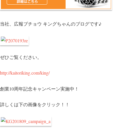
r
o
o
k
当社、広報ブチョウ キングちゃんのブログです♪
ぜひご覧ください。
http://kaitoriking.com/king/
創業10周年記念キャンペーン実施中！
詳しくは下の画像をクリック！！