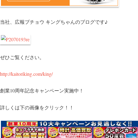
o
k
当社、広報ブチョウ キングちゃんのブログです♪
ぜひご覧ください。
http://kaitoriking.com/king/
創業10周年記念キャンペーン実施中！
詳しくは下の画像をクリック！！