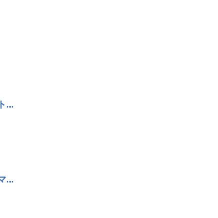
..
..