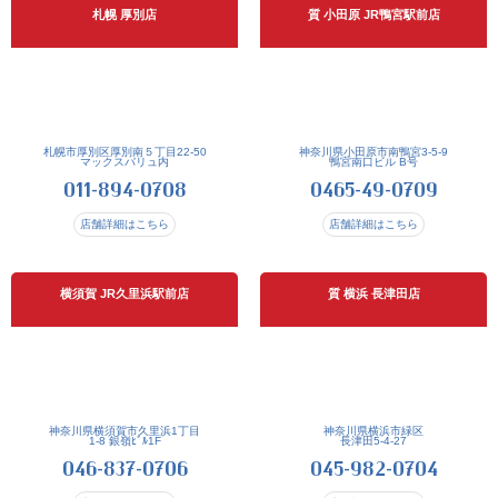
札幌 厚別店
質 小田原 JR鴨宮駅前店
札幌市厚別区厚別南５丁目22-50
神奈川県小田原市南鴨宮3-5-9
マックスバリュ内
鴨宮南口ビル B号
011-894-0708
0465-49-0709
店舗詳細はこちら
店舗詳細はこちら
横須賀 JR久里浜駅前店
質 横浜 長津田店
神奈川県横須賀市久里浜1丁目
神奈川県横浜市緑区
1-8 銀嶺ﾋﾞﾙ1F
長津田5-4-27
046-837-0706
045-982-0704