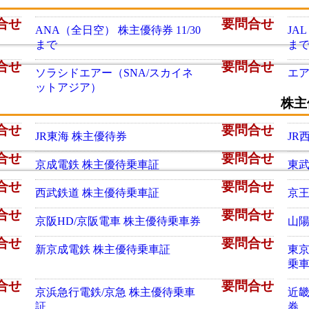
合せ
要問合せ
ANA（全日空） 株主優待券 11/30
JA
まで
ま
合せ
要問合せ
ソラシドエアー（SNA/スカイネ
エア
ットアジア）
株主
合せ
要問合せ
JR東海 株主優待券
JR
合せ
要問合せ
京成電鉄 株主優待乗車証
東武
合せ
要問合せ
西武鉄道 株主優待乗車証
京王
合せ
要問合せ
京阪HD/京阪電車 株主優待乗車券
山陽
合せ
要問合せ
新京成電鉄 株主優待乗車証
東京
乗
合せ
要問合せ
京浜急行電鉄/京急 株主優待乗車
近畿
証
券