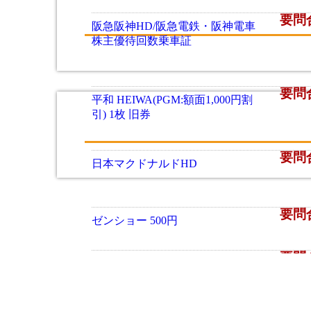
要問
阪急阪神HD/阪急電鉄・阪神電車
株主優待回数乗車証
要問
平和 HEIWA(PGM:額面1,000円割
引) 1枚 旧券
要問
日本マクドナルドHD
要問
ゼンショー 500円
要問
スシローグローバルホールディン
グス 500円