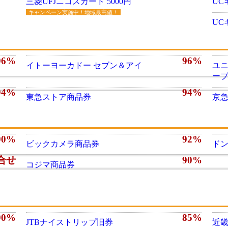
三菱UFJニコスカード 5000円
UC
キャンペーン実施中！地域最高値！
UC
96%
96%
イトーヨーカドー セブン＆アイ
ユニ
ー
94%
94%
東急ストア商品券
京
90%
92%
ビックカメラ商品券
ド
合せ
90%
コジマ商品券
90%
85%
JTBナイストリップ旧券
近