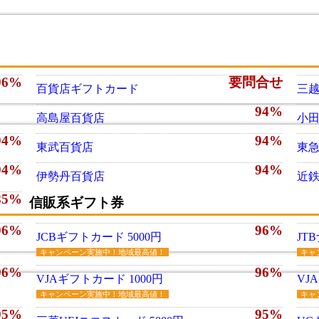
96%
要問合せ
百貨店ギフトカード
三
94%
高島屋百貨店
小
94%
94%
東武百貨店
東
94%
94%
伊勢丹百貨店
近
85%
信販系ギフト券
96%
96%
JCBギフトカード 5000円
JT
キャンペーン実施中！地域最高値！
キャ
96%
96%
VJAギフトカード 1000円
VJ
キャンペーン実施中！地域最高値！
キャ
95%
95%