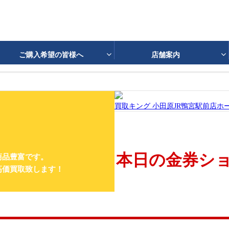
ご購入希望の皆様へ
店舗案内
くあるご質問
会社概要
社会貢献
3.11東日本大震災 
R鴨宮駅前店
お問合せ
横須賀 JR久里浜駅前店
質 横浜 長津田店
買取実績続々更新中
買取キング 小田原JR鴨宮駅前店ホ
ライン査定はこちら
取
シルバー買取
ダイヤ買取
宝飾品買取
ブラン
クセサリー買取
時計買取
金券買取
外貨両替
カ
お問合せ
オーディオ音響機器買取
クリスタル・陶器製品買取
香
本日の金券シ
商品豊富です。
出張査定はこちら
イテム・ソフビ人形
美術品・骨董品買取
釣具・アウトドア
高価買取致します！
宅配買取はこちら