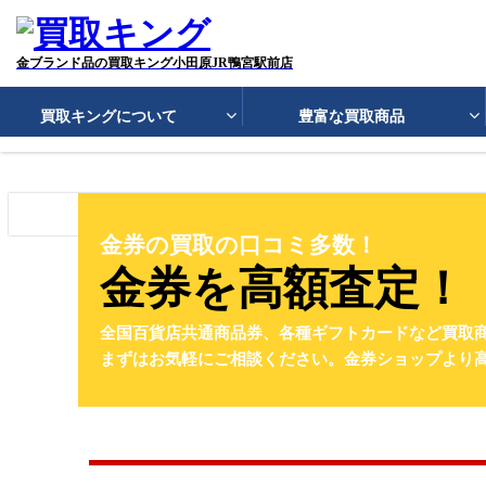
金ブランド品の買取キング小田原JR鴨宮駅前店
買取キングについて
豊富な買取商品
初めての方へ
スタッフトップページ
店舗一覧
選ばれる７つの理由
お客様の声
よ
札幌 厚別店
スタッフ紹介
質 小田原 J
採用情報
買取商品
金券の買取の口コミ多数！
貴金属買取
金買取
プラチナ買
金券を高額査定！
ブランドジュエリー買取
ブランドア
ゲーム機ソフト買取
電動工具買取
全国百貨店共通商品券、各種ギフトカードなど買取
語学・学習教材買取
コレクターズア
まずはお気軽にご相談ください。金券ショップより