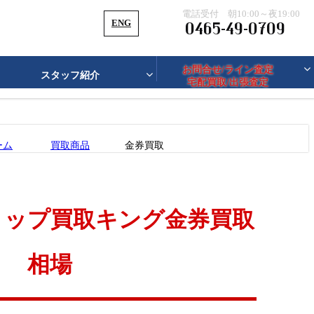
電話受付 朝10:00～夜19:00
ENG
0465-49-0709
お問合せ/ライン査定
スタッフ紹介
宅配買取/出張査定
僕たちが見た記録
静岡 伊東店
ーム
買取商品
金券買取
ド品・バッグ買取
ブランド小物買取
メラ・レンズ買取
楽器買取
家電買取
水買取
万年筆・ライター買取
ョップ買取キング金券買取
用品買取
相場