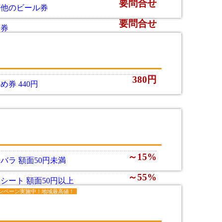
要問合せ
の他のビール券
要問合せ
酒券
380円
め券 440円
～15%
バラ 額面50円未満
～55%
シート 額面50円以上
ンペーン実施中！地域最高値！