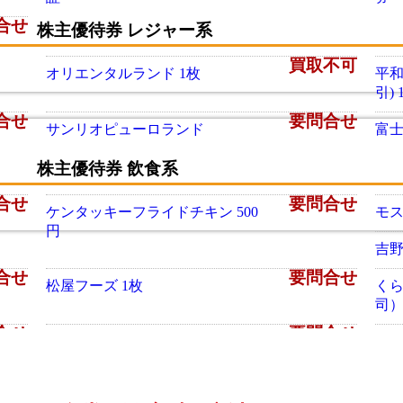
合せ
株主優待券 レジャー系
買取不可
オリエンタルランド 1枚
平和
引)
合せ
要問合せ
サンリオピューロランド
富
株主優待券 飲食系
合せ
要問合せ
ケンタッキーフライドチキン 500
モス
円
吉野
合せ
要問合せ
松屋フーズ 1枚
く
司）
合せ
要問合せ
大戸屋 500円
王将
要問合せ
CoCo壱番屋 500円
サイ