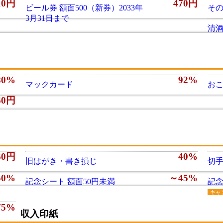
10円
470円
ビール券 額面500（新券）2033年
そ
3月31日まで
清
80%
92%
マックカード
おこ
60円
60円
40%
旧はがき・書き損じ
切手
50%
～45%
記念シート 額面50円未満
記念
キャ
75%
収入印紙