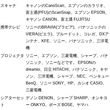
スキャナ
キャノンのCanoScan、エプソンのカラリオ、
富士通(PFU)のScanSnap、エプソン EPSON、
キヤノン CANON、富士通 FUJITSU
携帯テレビ
ソニーのBRAVIA(ブラビア)、パナソニックの
VIERA(ビエラ)、ブルードット、コレガ、DXア
ンテナ、KFE、ソニー、パナソニック、三洋電
機
プロジェクタ
ソニー、エプソン、三菱電機、シャープ、パナ
ソニック、ソニーなどです。 EPSONの
dreamio、日立 HITACHI、パナソニック、キヤ
ノン、三洋電機、シャープ、NEC、ベンキュー
BenQ、ソニー SONY、HP、カシオ CASIO、
三菱電機
シアターセッ
デノン DENON、シャープ SHARP、オンキヨ
ト
ー ONKYO、ボーズ BOSE、ヤマハ