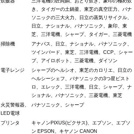
炊飯器
三洋電機の匠純銅、おどり炊き、象印の極め炊
き、タイガーの土鍋釜、東芝の真空圧力、パナ
ソニックの三大火力、日立の蒸気リサイクル、
日立、ナショナル、パナソニック、象印、東
芝、三洋電機、シャープ、タイガー、三菱電機
掃除機
アナバス、日立、ナショナル、パナソニック、
ツインバード、東芝、三洋電機、CCP、シャー
プ、アイロボット、三菱電機、ダイソン
電子レンジ
シャープのヘルシオ、東芝のカロリエ、日立の
ヘルシーシェフ、パナソニックの3つ星ビスト
ロ、エレック、三洋電機、日立、シャープ、ナ
ショナル、パナソニック、三菱電機、東芝
火災警報器、
パナソニック、シャープ
LED電球
プリンタ
キャノンPIXUS(ピクサス)、エプソン、エプソ
ン EPSON、キヤノン CANON