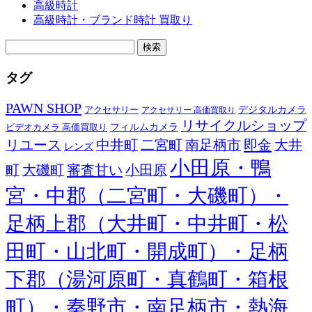
高級時計
高級時計・ブランド時計 買取り
検
索:
タグ
PAWN SHOP
デジタルカメラ
アクセサリー
アクセサリー 高価買取り
リサイクルショップ
フィルムカメラ
ビデオカメラ 高価買取り
リユース
中井町
二宮町
南足柄市
即金
大井
レンズ
小田原・鴨
町
大磯町
審査甘い
小田原
宮・中郡（二宮町・大磯町）・
足柄上郡（大井町・中井町・松
田町・山北町・開成町）・足柄
下郡（湯河原町・真鶴町・箱根
町）・秦野市・南足柄市・熱海