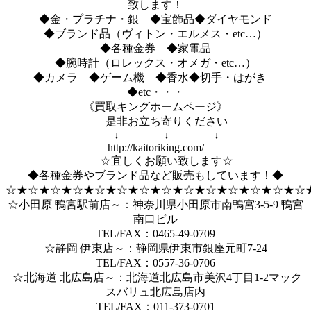
致します！
◆金・プラチナ・銀 ◆宝飾品◆ダイヤモンド
◆ブランド品（ヴィトン・エルメス・etc…）
◆各種金券 ◆家電品
◆腕時計（ロレックス・オメガ・etc…）
◆カメラ ◆ゲーム機 ◆香水◆切手・はがき
◆etc・・・
《買取キングホームページ》
是非お立ち寄りください
↓ ↓ ↓
http://kaitoriking.com/
☆宜しくお願い致します☆
◆各種金券やブランド品など販売もしています！◆
☆★☆★☆★☆★☆★☆★☆★☆★☆★☆★☆★☆★☆★☆
☆小田原 鴨宮駅前店～：神奈川県小田原市南鴨宮3-5-9 鴨宮
南口ビル
TEL/FAX：0465-49-0709
☆静岡 伊東店～：静岡県伊東市銀座元町7-24
TEL/FAX：0557-36-0706
☆北海道 北広島店～：北海道北広島市美沢4丁目1-2マック
スバリュ北広島店内
TEL/FAX：011-373-0701