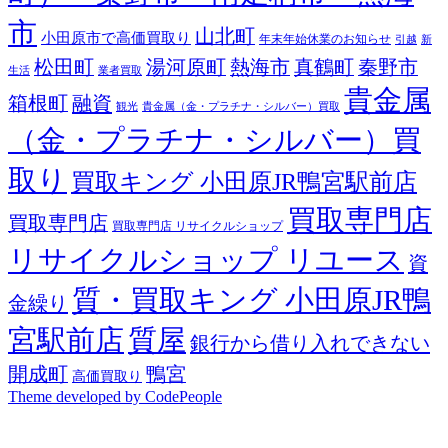
市
山北町
小田原市で高価買取り
年末年始休業のお知らせ
引越
新
松田町
湯河原町
熱海市
真鶴町
秦野市
生活
業者買取
貴金属
箱根町
融資
観光
貴金属（金・プラチナ・シルバー）買取
（金・プラチナ・シルバー）買
取り
買取キング 小田原JR鴨宮駅前店
買取専門店
買取専門店
買取専門店 リサイクルショップ
リサイクルショップ リユース
資
質・買取キング 小田原JR鴨
金繰り
宮駅前店
質屋
銀行から借り入れできない
開成町
鴨宮
高価買取り
Theme developed by CodePeople