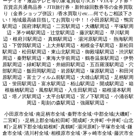
ーディオ・液晶テレビ等の家電買取り/JCB・VJAギフト券・
百貨店共通商品券・JTB旅行券・新幹線回数券等の金券買取
り（金券ショップ併設）/香水買取りetc….何でもご相談下さ
い！地域最高値目指してお買取り中！！小田原駅周辺・鴨宮
駅周辺・国府津駅周辺・二宮駅周辺・大磯駅周辺・平塚駅周
辺・茅ケ崎駅周辺・辻堂駅周辺・藤沢駅周辺・ 早川駅周
辺・根府川駅周辺・ 真鶴駅周辺・ 湯河原駅周辺・ 熱海駅周
辺・下曽我駅周辺・上大井駅周辺・相模金子駅周辺・新松田
駅周辺・松田駅周辺・東山北駅周辺・御殿場駅周辺・渋沢駅
周辺・秦野駅周辺・東海大学前周辺・鶴巻温泉駅周辺・伊勢
原駅周辺・緑町駅周辺・井細田駅周辺・五百羅漢駅周辺・穴
部駅周辺・飯田岡駅周辺・岩原駅周辺・塚原駅周辺・和田河
原駅周辺・富士フィルム前駅周辺・大雄山駅周辺・足柄駅周
辺・蛍田駅周辺・富水駅周辺・栢山駅周辺・開成駅周辺・箱
根板橋駅周辺・風祭駅周辺・入生田駅周辺・箱根湯本駅周
辺・塔ノ沢駅周辺・太平台駅周辺・宮ノ下駅周辺・小涌谷駅
周辺・彫刻の森駅周辺・強羅駅周辺・
小田原市全域･南足柄市全域･秦野市全域･中郡全域(大磯町･
二宮町）･足柄上郡全域(松田町･開成町･大井町･中井町･山北
町)･足柄下郡全域(箱根町･真鶴町･湯河原町)･平塚市全域･鎌
倉市全域･清川村全域･相模原市全域･茅ヶ崎市全域･藤沢市全