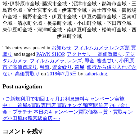
域･伊勢原市全域･藤沢市全域・沼津市全域・熱海市全域・三
島市全域・富士宮市全域・伊東市全域・富士市全域・御殿場
市全域・裾野市全域・伊豆市全域・伊豆の国市全域・函南町
全域・清水町全域・長泉町全域・小山町全域・下田市全域・
東伊豆町全域・河津町全域・南伊豆町全域・松崎町全域・西
伊豆町全域
This entry was posted in
お知らせ
,
フィルムカメラ レンズ類 買
取り
and tagged
PAWN SHOP
,
アクセサリー 高価買取り
,
デジ
タルカメラ
,
フィルムカメラ
,
レンズ
,
即金
,
審査甘い
,
小田原
市で高価買取り
,
融資
,
資金繰り
,
質屋
,
銀行から借り入れでき
ない
,
高価買取り
on
2018年7月5日
by
kaitori-king
.
Post navigation
‹
ご新規利用で初回１ヶ月お利息無料キャンペーン実施
中！ 質屋&買取専門店 買取キング 鴨宮駅前店
7/6（金）
金・プラチナ 本日のキャンペーン買取価格～質・買取キン
グ小田原JR鴨宮駅前店～
›
コメントを残す