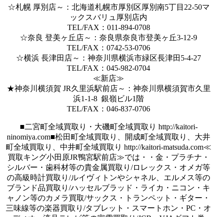
☆札幌 厚別店～：北海道札幌市厚別区厚別南5丁目22-50マ
ックスバリュ厚別店内
TEL/FAX：011-894-0708
☆奈良 登美ヶ丘店～：奈良県奈良市登美ヶ丘3-12-9
TEL/FAX：0742-53-0706
☆横浜 長津田店～：神奈川県横浜市緑区長津田5-4-27
TEL/FAX：045-982-0704
≪新店≫
★神奈川横須賀 JR久里浜駅前店～：神奈川県横須賀市久里
浜1-1-8 銀嶺ビル1階
TEL/FAX：046-837-0706
■二宮町全域買取り・大磯町全域買取り http://kaitori-
ninomiya.com■松田町全域買取り、開成町全域買取り、大井
町全域買取り、中井町全域買取り http://kaitori-matsuda.com≪
買取キング小田原JR鴨宮駅前店≫では・・金・プラチナ・
シルバー・歯科材等の貴金属買取り/ロレックス・オメガ等
の高級時計買取り/ルイヴィトンやシャネル、エルメス等の
ブランド品買取り/ハッセルブラッド・ライカ・ニコン・キ
ャノン等のカメラ買取/サックス・トランペット・ギター・
三味線等の楽器買取り/タブレット・スマートホン・PC・オ