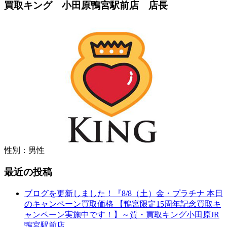
買取キング 小田原鴨宮駅前店 店長
性別：男性
最近の投稿
ブログを更新しました！『8/8（土）金・プラチナ 本日
のキャンペーン買取価格 【鴨宮限定15周年記念買取キ
ャンペーン実施中です！】～質・買取キング小田原JR
鴨宮駅前店