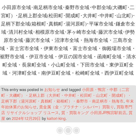
小田原市全域･南足柄市全域･秦野市全域･中郡全域(大磯町･二
宮町）･足柄上郡全域(松田町･開成町･大井町･中井町･山北町)･
足柄下郡全域(箱根町･真鶴町･湯河原町)･平塚市全域･鎌倉市全
域･清川村全域･相模原市全域･茅ヶ崎市全域･藤沢市全域･伊勢
原市全域･藤沢市全域・沼津市全域・熱海市全域・三島市全
域・富士宮市全域・伊東市全域・富士市全域・御殿場市全域・
裾野市全域・伊豆市全域・伊豆の国市全域・函南町全域・清水
町全域・長泉町全域・小山町全域・下田市全域・東伊豆町全
域・河津町全域・南伊豆町全域・松崎町全域・西伊豆町全域
This entry was posted in
お知らせ
and tagged
小田原・鴨宮・中郡（二宮
町・大磯町）・足柄上郡（大井町・中井町・松田町・山北町・開成町）・
足柄下郡（湯河原町・真鶴町・箱根町）・秦野市・南足柄市・熱海市
,
年末
年始休業のお知らせ
,
貴金属（金・プラチナ・シルバー）買取り
,
買取専門
店 リサイクルショップ リユース
,
質・買取キング 小田原JR鴨宮駅前店
,
質
屋
on
2024年12月29日
by
kaitori-king
.