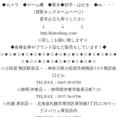
◆カメラ ◆ゲーム機 ◆香水◆切手・はがき ◆etc・・・
《買取キングホームページ》
是非お立ち寄りください
↓ ↓ ↓
http://kaitoriking.com/
☆宜しくお願い致します☆
◆各種金券やブランド品など販売もしています！◆
☆★☆★☆★☆★☆★☆★☆★☆★☆★☆★☆★☆★☆★☆★
☆★☆☆★☆★☆★☆★☆★☆★☆★☆
☆小田原 鴨宮駅前店～：神奈川県小田原市南鴨宮3-5-9 鴨宮南
口ビル
TEL/FAX：0465-49-0709
☆静岡 伊東店～：静岡県伊東市銀座元町7-24
TEL/FAX：0557-36-0706
☆札幌 厚別店～：北海道札幌市厚別区厚別南5丁目22-50マッ
クスバリュ厚別店内