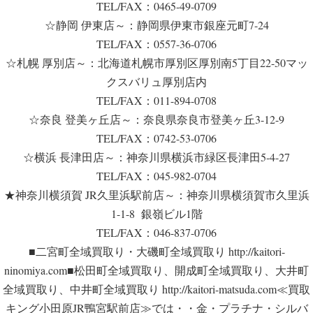
TEL/FAX：0465-49-0709
☆静岡 伊東店～：静岡県伊東市銀座元町7-24
TEL/FAX：0557-36-0706
☆札幌 厚別店～：北海道札幌市厚別区厚別南5丁目22-50マッ
クスバリュ厚別店内
TEL/FAX：011-894-0708
☆奈良 登美ヶ丘店～：奈良県奈良市登美ヶ丘3-12-9
TEL/FAX：0742-53-0706
☆横浜 長津田店～：神奈川県横浜市緑区長津田5-4-27
TEL/FAX：045-982-0704
★神奈川横須賀 JR久里浜駅前店～：神奈川県横須賀市久里浜
1-1-8 銀嶺ビル1階
TEL/FAX：046-837-0706
■二宮町全域買取り・大磯町全域買取り http://kaitori-
ninomiya.com■松田町全域買取り、開成町全域買取り、大井町
全域買取り、中井町全域買取り http://kaitori-matsuda.com≪買取
キング小田原JR鴨宮駅前店≫では・・金・プラチナ・シルバ