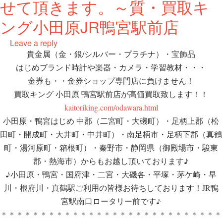
せて頂きます。～質・買取キ
ング小田原JR鴨宮駅前店
Leave a reply
貴金属（金・銀/シルバー・プラチナ）・宝飾品
はじめブランド時計や楽器・カメラ・学習教材・・・
金券も・・金券ショップ専門店に負けません！
買取キング 小田原 鴨宮駅前店が高価買取致します！！
kaitoriking.com/odawara.html
小田原・鴨宮はじめ 中郡（二宮町・大磯町）・足柄上郡（松
田町・開成町・大井町・中井町）・南足柄市・足柄下郡（真鶴
町・湯河原町・箱根町）・秦野市・静岡県（御殿場市・駿東
郡・熱海市）からもお越し頂いております♪
♪小田原・鴨宮・国府津・二宮・大磯各・平塚・茅ケ崎・早
川・根府川・真鶴駅ご利用の皆様お待ちしております！JR鴨
宮駅南口ロータリー前です♪
＊＊＊＊＊＊＊＊＊＊＊＊＊＊＊＊＊＊＊＊＊＊＊＊＊＊＊＊