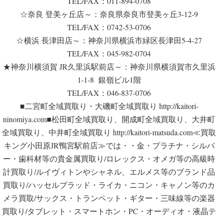
TEL/FAX：011-894-0708
☆奈良 登美ヶ丘店～：奈良県奈良市登美ヶ丘3-12-9
TEL/FAX：0742-53-0706
☆横浜 長津田店～：神奈川県横浜市緑区長津田5-4-27
TEL/FAX：045-982-0704
★神奈川横須賀 JR久里浜駅前店～：神奈川県横須賀市久里浜
1-1-8 銀嶺ビル1階
TEL/FAX：046-837-0706
■二宮町全域買取り・大磯町全域買取り http://kaitori-
ninomiya.com■松田町全域買取り、開成町全域買取り、大井町
全域買取り、中井町全域買取り http://kaitori-matsuda.com≪買取
キング小田原JR鴨宮駅前店≫では・・金・プラチナ・シルバ
ー・歯科材等の貴金属買取り/ロレックス・オメガ等の高級時
計買取り/ルイヴィトンやシャネル、エルメス等のブランド品
買取り/ハッセルブラッド・ライカ・ニコン・キャノン等のカ
メラ買取/サックス・トランペット・ギター・三味線等の楽器
買取り/タブレット・スマートホン・PC・オーディオ・液晶テ