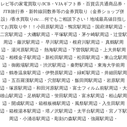
レビ等の家電買取り/JCB・VJAギフト券・百貨店共通商品券・
JTB旅行券・新幹線回数券等の金券買取り（金券ショップ併
設）/香水買取りetc….何でもご相談下さい！地域最高値目指し
てお買取り中！！小田原駅周辺・鴨宮駅周辺・国府津駅周辺・
二宮駅周辺・大磯駅周辺・平塚駅周辺・茅ケ崎駅周辺・辻堂駅
周辺・藤沢駅周辺・ 早川駅周辺・根府川駅周辺・ 真鶴駅周
辺・ 湯河原駅周辺・ 熱海駅周辺・下曽我駅周辺・上大井駅周
辺・相模金子駅周辺・新松田駅周辺・松田駅周辺・東山北駅周
辺・御殿場駅周辺・渋沢駅周辺・秦野駅周辺・東海大学前周
辺・鶴巻温泉駅周辺・伊勢原駅周辺・緑町駅周辺・井細田駅周
辺・五百羅漢駅周辺・穴部駅周辺・飯田岡駅周辺・岩原駅周
辺・塚原駅周辺・和田河原駅周辺・富士フィルム前駅周辺・大
雄山駅周辺・足柄駅周辺・蛍田駅周辺・富水駅周辺・栢山駅周
辺・開成駅周辺・箱根板橋駅周辺・風祭駅周辺・入生田駅周
辺・箱根湯本駅周辺・塔ノ沢駅周辺・太平台駅周辺・宮ノ下駅
周辺・小涌谷駅周辺・彫刻の森駅周辺・強羅駅周辺・