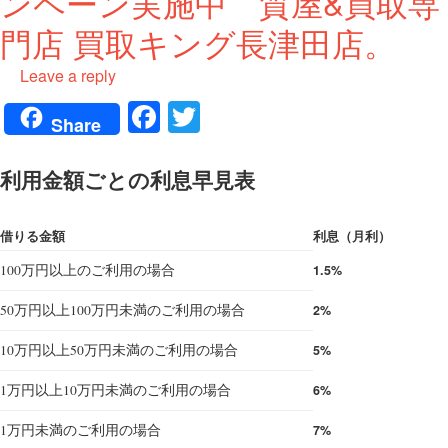
ンペーン実施中 質屋&買取専
門店 買取キング長津田店。
Leave a reply
Fa
T
Share
ce
wi
bo
tte
利用金額ごとの利息早見表
ok
r
借りる金額
利息（月利）
100万円以上のご利用の場合
1.5%
50万円以上100万円未満のご利用の場合
2%
10万円以上50万円未満のご利用の場合
5%
1万円以上10万円未満のご利用の場合
6%
1万円未満のご利用の場合
7%