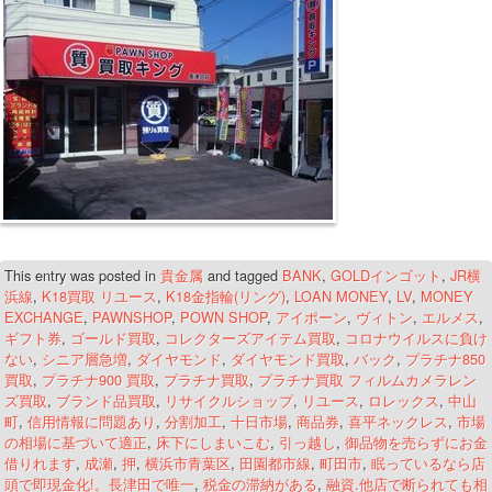
This entry was posted in
貴金属
and tagged
BANK
,
GOLDインゴット
,
JR横
浜線
,
K18買取 リユース
,
K18金指輪(リング)
,
LOAN MONEY
,
LV
,
MONEY
EXCHANGE
,
PAWNSHOP
,
POWN SHOP
,
アイポーン
,
ヴィトン
,
エルメス
,
ギフト券
,
ゴールド買取
,
コレクターズアイテム買取
,
コロナウイルスに負け
ない
,
シニア層急増
,
ダイヤモンド
,
ダイヤモンド買取
,
バック
,
プラチナ850
買取
,
プラチナ900 買取
,
プラチナ買取
,
プラチナ買取 フィルムカメラレン
ズ買取
,
ブランド品買取
,
リサイクルショップ
,
リユース
,
ロレックス
,
中山
町
,
信用情報に問題あり
,
分割加工
,
十日市場
,
商品券
,
喜平ネックレス
,
市場
の相場に基づいて適正
,
床下にしまいこむ
,
引っ越し
,
御品物を売らずにお金
借りれます
,
成瀬
,
押
,
横浜市青葉区
,
田園都市線
,
町田市
,
眠っているなら店
頭で即現金化!。長津田で唯一
,
税金の滞納がある
,
融資.他店で断られても相