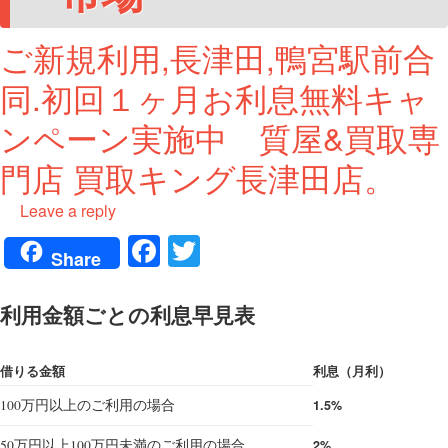
ご新規利用,長津田,鴨宮駅前合
同.初回１ヶ月お利息無料キャ
ンペーン実施中 質屋&買取専
門店 買取キング長津田店。
Leave a reply
Fa
T
Share
ce
wi
bo
tte
利用金額ごとの利息早見表
ok
r
借りる金額
利息（月利）
100万円以上のご利用の場合
1.5%
50万円以上100万円未満のご利用の場合
2%