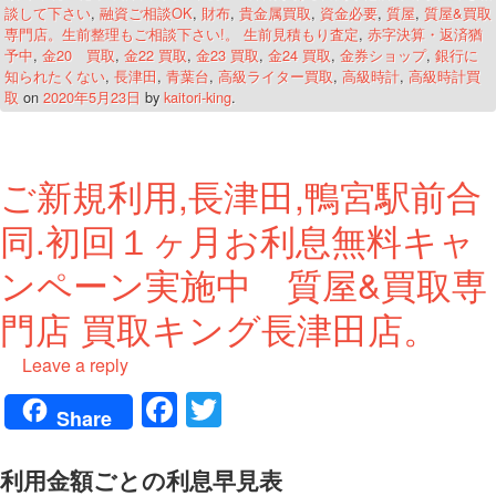
談して下さい
,
融資ご相談OK
,
財布
,
貴金属買取
,
資金必要
,
質屋
,
質屋&買取
専門店。生前整理もご相談下さい!。 生前見積もり査定
,
赤字決算・返済猶
予中
,
金20 買取
,
金22 買取
,
金23 買取
,
金24 買取
,
金券ショップ
,
銀行に
知られたくない
,
長津田
,
青葉台
,
高級ライター買取
,
高級時計
,
高級時計買
取
on
2020年5月23日
by
kaitori-king
.
ご新規利用,長津田,鴨宮駅前合
同.初回１ヶ月お利息無料キャ
ンペーン実施中 質屋&買取専
門店 買取キング長津田店。
Leave a reply
Fa
T
Share
ce
wi
bo
tte
利用金額ごとの利息早見表