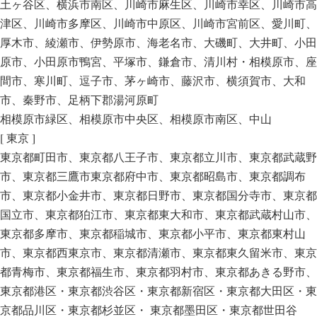
土ヶ谷区、横浜市南区、川崎市麻生区、川崎市幸区、川崎市高
津区、川崎市多摩区、川崎市中原区、川崎市宮前区、愛川町、
厚木市、綾瀬市、伊勢原市、海老名市、大磯町、大井町、小田
原市、小田原市鴨宮、平塚市、鎌倉市、清川村・相模原市、座
間市、寒川町、逗子市、茅ヶ崎市、藤沢市、横須賀市、大和
市、秦野市、足柄下郡湯河原町
相模原市緑区、相模原市中央区、相模原市南区、中山
[ 東京 ]
東京都町田市、東京都八王子市、東京都立川市、東京都武蔵野
市、東京都三鷹市東京都府中市、東京都昭島市、東京都調布
市、東京都小金井市、東京都日野市、東京都国分寺市、東京都
国立市、東京都狛江市、東京都東大和市、東京都武蔵村山市、
東京都多摩市、東京都稲城市、東京都小平市、東京都東村山
市、東京都西東京市、東京都清瀬市、東京都東久留米市、東京
都青梅市、東京都福生市、東京都羽村市、東京都あきる野市、
東京都港区・東京都渋谷区・東京都新宿区・東京都大田区・東
京都品川区・東京都杉並区・ 東京都墨田区・東京都世田谷