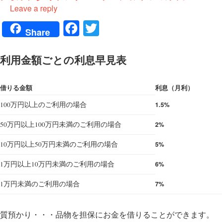
Leave a reply
Fa
T
Share
ce
wi
bo
tte
利用金額ごとの利息早見表
ok
r
借りる金額
利息（月利）
100万円以上のご利用の場合
1.5%
50万円以上100万円未満のご利用の場合
2%
10万円以上50万円未満のご利用の場合
5%
1万円以上10万円未満のご利用の場合
6%
1万円未満のご利用の場合
7%
質預かり・・・品物を担保にお金を借りることができます。