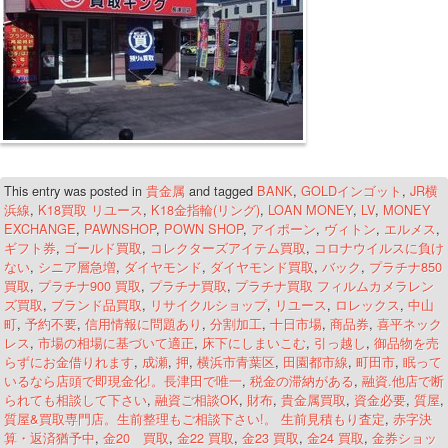
This entry was posted in
貴金属
and tagged
BANK
,
GOLDインゴット
,
JR横
浜線
,
K18買取 リユース
,
K18金指輪(リング)
,
LOAN MONEY
,
LV
,
MONEY
EXCHANGE
,
PAWNSHOP
,
POWN SHOP
,
アイポーン
,
ヴィトン
,
エルメス
,
ギフト券
,
ゴールド買取
,
コレクターズアイテム買取
,
コロナウイルスに負け
ない
,
シニア層急増
,
ダイヤモンド
,
ダイヤモンド買取
,
バック
,
プラチナ850
買取
,
プラチナ900 買取
,
プラチナ買取
,
プラチナ買取 フィルムカメラレン
ズ買取
,
ブランド品買取
,
リサイクルショップ
,
リユース
,
ロレックス
,
中山
町
,
予約不要
,
信用情報に問題あり
,
分割加工
,
十日市場
,
商品券
,
喜平ネック
レス
,
市場の相場に基づいて適正
,
床下にしまいこむ
,
引っ越し
,
御品物を売
らずにお金借りれます
,
成瀬
,
押
,
横浜市青葉区
,
田園都市線
,
町田市
,
眠って
いるなら店頭で即現金化!。長津田で唯一
,
税金の滞納がある
,
融資.他店で断
られても相談して下さい
,
融資ご相談OK
,
財布
,
貴金属買取
,
資金必要
,
質屋
,
質屋&買取専門店。生前整理もご相談下さい!。 生前見積もり査定
,
赤字決
算・返済猶予中
,
金20 買取
,
金22 買取
,
金23 買取
,
金24 買取
,
金券ショッ