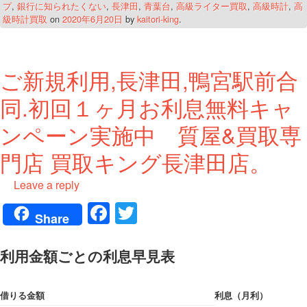
プ
,
銀行に知られたくない
,
長津田
,
青葉台
,
高級ライター買取
,
高級時計
,
高
級時計買取
on
2020年6月20日
by
kaitori-king
.
ご新規利用,長津田,鴨宮駅前合
同.初回１ヶ月お利息無料キャ
ンペーン実施中 質屋&買取専
門店 買取キング長津田店。
Leave a reply
Fa
T
Share
ce
wi
bo
tte
利用金額ごとの利息早見表
ok
r
借りる金額
利息（月利）