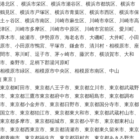
港北区 、横浜市栄区、横浜市瀬谷区、横浜市都筑区、横浜市
鶴見区、横浜市戸塚区、横浜市青葉区、横浜市西区、横浜市保
土ヶ谷区、横浜市南区、川崎市麻生区、川崎市幸区、川崎市高
津区、川崎市多摩区、川崎市中原区、川崎市宮前区、愛川町、
厚木市、綾瀬市、伊勢原市、海老名市、大磯町、大井町、小田
原市、小田原市鴨宮、平塚市、鎌倉市、清川村・相模原市、座
間市、寒川町、逗子市、茅ヶ崎市、藤沢市、横須賀市、大和
市、秦野市、足柄下郡湯河原町
相模原市緑区、相模原市中央区、相模原市南区、中山
[ 東京 ]
東京都町田市、東京都八王子市、東京都立川市、東京都武蔵野
市、東京都三鷹市東京都府中市、東京都昭島市、東京都調布
市、東京都小金井市、東京都日野市、東京都国分寺市、東京都
国立市、東京都狛江市、東京都東大和市、東京都武蔵村山市、
東京都多摩市、東京都稲城市、東京都小平市、東京都東村山
市、東京都西東京市、東京都清瀬市、東京都東久留米市、東京
都青梅市、東京都福生市、東京都羽村市、東京都あきる野市、