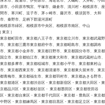
厚木市、綾瀬市、伊勢原市、海老名市、大磯町、大井町、小田
原市、小田原市鴨宮、平塚市、鎌倉市、清川村・相模原市、座
間市、寒川町、逗子市、茅ヶ崎市、藤沢市、横須賀市、大和
市、秦野市、足柄下郡湯河原町
相模原市緑区、相模原市中央区、相模原市南区、中山
[ 東京 ]
東京都町田市、東京都八王子市、東京都立川市、東京都武蔵野
市、東京都三鷹市東京都府中市、東京都昭島市、東京都調布
市、東京都小金井市、東京都日野市、東京都国分寺市、東京都
国立市、東京都狛江市、東京都東大和市、東京都武蔵村山市、
東京都多摩市、東京都稲城市、東京都小平市、東京都東村山
市、東京都西東京市、東京都清瀬市、東京都東久留米市、東京
都青梅市、東京都福生市、東京都羽村市、東京都あきる野市、
東京都港区・東京都渋谷区・東京都新宿区・東京都大田区・東
京都品川区・東京都杉並区・ 東京都墨田区・東京都世田谷
区・東京都台東区・東京都千代田区・東京都・豊島区・東京都
中野区・東京都練馬区・東京都目黒区・東京都足立区・東京都