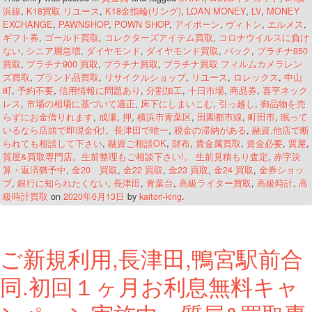
浜線
,
K18買取 リユース
,
K18金指輪(リング)
,
LOAN MONEY
,
LV
,
MONEY
EXCHANGE
,
PAWNSHOP
,
POWN SHOP
,
アイポーン
,
ヴィトン
,
エルメス
,
ギフト券
,
ゴールド買取
,
コレクターズアイテム買取
,
コロナウイルスに負け
ない
,
シニア層急増
,
ダイヤモンド
,
ダイヤモンド買取
,
バック
,
プラチナ850
買取
,
プラチナ900 買取
,
プラチナ買取
,
プラチナ買取 フィルムカメラレン
ズ買取
,
ブランド品買取
,
リサイクルショップ
,
リユース
,
ロレックス
,
中山
町
,
予約不要
,
信用情報に問題あり
,
分割加工
,
十日市場
,
商品券
,
喜平ネック
レス
,
市場の相場に基づいて適正
,
床下にしまいこむ
,
引っ越し
,
御品物を売
らずにお金借りれます
,
成瀬
,
押
,
横浜市青葉区
,
田園都市線
,
町田市
,
眠って
いるなら店頭で即現金化!。長津田で唯一
,
税金の滞納がある
,
融資.他店で断
られても相談して下さい
,
融資ご相談OK
,
財布
,
貴金属買取
,
資金必要
,
質屋
,
質屋&買取専門店。生前整理もご相談下さい!。 生前見積もり査定
,
赤字決
算・返済猶予中
,
金20 買取
,
金22 買取
,
金23 買取
,
金24 買取
,
金券ショッ
プ
,
銀行に知られたくない
,
長津田
,
青葉台
,
高級ライター買取
,
高級時計
,
高
級時計買取
on
2020年6月13日
by
kaitori-king
.
ご新規利用,長津田,鴨宮駅前合
同.初回１ヶ月お利息無料キャ