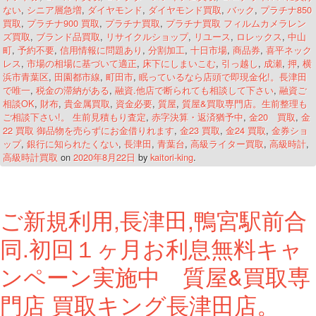
ない
,
シニア層急増
,
ダイヤモンド
,
ダイヤモンド買取
,
バック
,
プラチナ850
買取
,
プラチナ900 買取
,
プラチナ買取
,
プラチナ買取 フィルムカメラレン
ズ買取
,
ブランド品買取
,
リサイクルショップ
,
リユース
,
ロレックス
,
中山
町
,
予約不要
,
信用情報に問題あり
,
分割加工
,
十日市場
,
商品券
,
喜平ネック
レス
,
市場の相場に基づいて適正
,
床下にしまいこむ
,
引っ越し
,
成瀬
,
押
,
横
浜市青葉区
,
田園都市線
,
町田市
,
眠っているなら店頭で即現金化!。長津田
で唯一
,
税金の滞納がある
,
融資.他店で断られても相談して下さい
,
融資ご
相談OK
,
財布
,
貴金属買取
,
資金必要
,
質屋
,
質屋&買取専門店。生前整理も
ご相談下さい!。 生前見積もり査定
,
赤字決算・返済猶予中
,
金20 買取
,
金
22 買取 御品物を売らずにお金借りれます
,
金23 買取
,
金24 買取
,
金券ショ
ップ
,
銀行に知られたくない
,
長津田
,
青葉台
,
高級ライター買取
,
高級時計
,
高級時計買取
on
2020年8月22日
by
kaitori-king
.
ご新規利用,長津田,鴨宮駅前合
同.初回１ヶ月お利息無料キャ
ンペーン実施中 質屋&買取専
門店 買取キング長津田店。