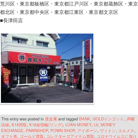
荒川区・東京都板橋区・東京都江戸川区・東京都葛飾区・東京
都北区・東京都中央区・東京都江東区・東京都文京区
■長津田店
This entry was posted in
貴金属
and tagged
BANK
,
GOLDインゴット
,
JR横
浜線
,
K18買取
,
K18金指輪(リング)
,
LOAN MONEY
,
LV
,
MONEY
EXCHANGE
,
PAWNSHOP
,
POWN SHOP
,
アイポーン
,
ヴィトン
,
エルメス
,
ギフト券
,
ゴールド買取
,
コレクターズアイテム買取
,
コロナウイルスに負け