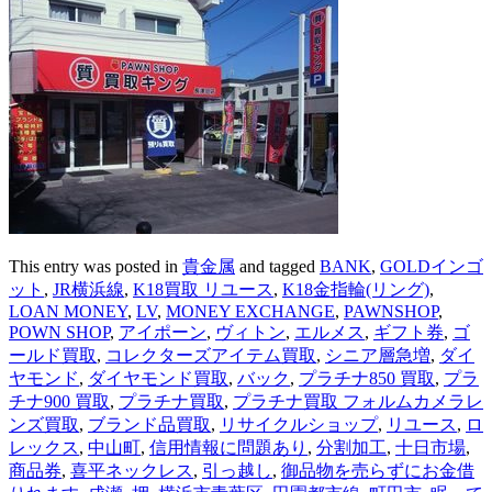
This entry was posted in
貴金属
and tagged
BANK
,
GOLDインゴ
ット
,
JR横浜線
,
K18買取 リユース
,
K18金指輪(リング)
,
LOAN MONEY
,
LV
,
MONEY EXCHANGE
,
PAWNSHOP
,
POWN SHOP
,
アイポーン
,
ヴィトン
,
エルメス
,
ギフト券
,
ゴ
ールド買取
,
コレクターズアイテム買取
,
シニア層急増
,
ダイ
ヤモンド
,
ダイヤモンド買取
,
バック
,
プラチナ850 買取
,
プラ
チナ900 買取
,
プラチナ買取
,
プラチナ買取 フォルムカメラレ
ンズ買取
,
ブランド品買取
,
リサイクルショップ
,
リユース
,
ロ
レックス
,
中山町
,
信用情報に問題あり
,
分割加工
,
十日市場
,
商品券
,
喜平ネックレス
,
引っ越し
,
御品物を売らずにお金借