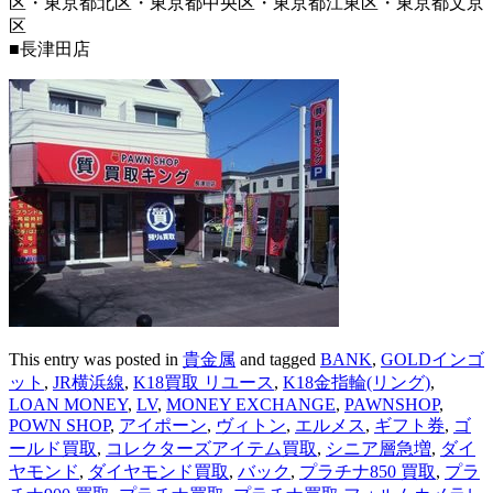
区・東京都北区・東京都中央区・東京都江東区・東京都文京
区
■長津田店
This entry was posted in
貴金属
and tagged
BANK
,
GOLDインゴ
ット
,
JR横浜線
,
K18買取 リユース
,
K18金指輪(リング)
,
LOAN MONEY
,
LV
,
MONEY EXCHANGE
,
PAWNSHOP
,
POWN SHOP
,
アイポーン
,
ヴィトン
,
エルメス
,
ギフト券
,
ゴ
ールド買取
,
コレクターズアイテム買取
,
シニア層急増
,
ダイ
ヤモンド
,
ダイヤモンド買取
,
バック
,
プラチナ850 買取
,
プラ