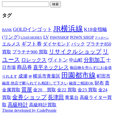
検
索:
タグ
JR横浜線
GOLDインゴット
K18金指輪
BANK
(リング)
LV
POWN SHOP
PAWNSHOP
LOAN MONEY
アイポーン
ギフト券
エルメス
ダイヤモンド
バック
プラチナ850
リ
リサイクルショップ
買取
プラチナ900 買取
ユース
分割加工
ロレックス
ヴィトン
中山町
十
商品券
喜平ネックレス
日市場
御品物を売らずにお金借
田園都市線
成瀬
横浜市青葉区
町田市
りれます
押
財布
貴
融資.他店で断られても相談して下さい
融資ご相談OK
質屋
金属買取
金20 買取
金22 買取
金23 買取
金24
金券ショップ
長津田
買取
青葉台
高級ライター買
高級時計
取
高級時計買取
Theme developed by CodePeople