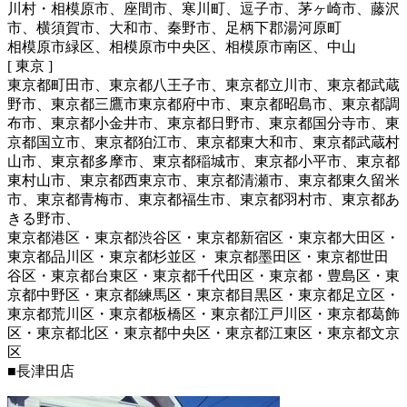
川村・相模原市、座間市、寒川町、逗子市、茅ヶ崎市、藤沢
市、横須賀市、大和市、秦野市、足柄下郡湯河原町
相模原市緑区、相模原市中央区、相模原市南区、中山
[ 東京 ]
東京都町田市、東京都八王子市、東京都立川市、東京都武蔵
野市、東京都三鷹市東京都府中市、東京都昭島市、東京都調
布市、東京都小金井市、東京都日野市、東京都国分寺市、東
京都国立市、東京都狛江市、東京都東大和市、東京都武蔵村
山市、東京都多摩市、東京都稲城市、東京都小平市、東京都
東村山市、東京都西東京市、東京都清瀬市、東京都東久留米
市、東京都青梅市、東京都福生市、東京都羽村市、東京都あ
きる野市、
東京都港区・東京都渋谷区・東京都新宿区・東京都大田区・
東京都品川区・東京都杉並区・ 東京都墨田区・東京都世田
谷区・東京都台東区・東京都千代田区・東京都・豊島区・東
京都中野区・東京都練馬区・東京都目黒区・東京都足立区・
東京都荒川区・東京都板橋区・東京都江戸川区・東京都葛飾
区・東京都北区・東京都中央区・東京都江東区・東京都文京
区
■長津田店