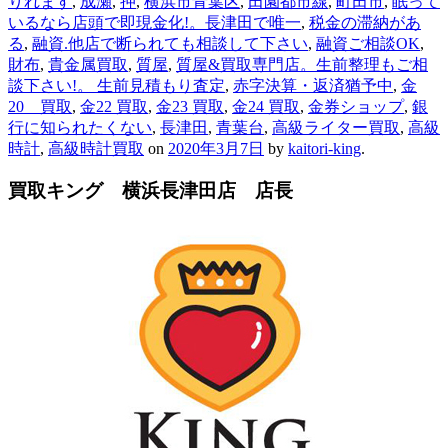
りれます
,
成瀬
,
押
,
横浜市青葉区
,
田園都市線
,
町田市
,
眠って
いるなら店頭で即現金化!。長津田で唯一
,
税金の滞納があ
る
,
融資.他店で断られても相談して下さい
,
融資ご相談OK
,
財布
,
貴金属買取
,
質屋
,
質屋&買取専門店。生前整理もご相
談下さい!。 生前見積もり査定
,
赤字決算・返済猶予中
,
金
20 買取
,
金22 買取
,
金23 買取
,
金24 買取
,
金券ショップ
,
銀
行に知られたくない
,
長津田
,
青葉台
,
高級ライター買取
,
高級
時計
,
高級時計買取
on
2020年3月7日
by
kaitori-king
.
買取キング 横浜長津田店 店長