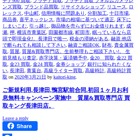
チナ900 買取
,
プラチナ買取
,
プラチナ買取 フォルムカメラレ
ンズ買取
,
ブランド品買取
,
リサイクルショップ
,
リユース
,
ロ
レックス
,
中山町
,
信用情報に問題あり
,
分割加工
,
十日市場
,
商品券
,
喜平ネックレス
,
市場の相場に基づいて適正
,
床下に
しまいこむ
,
引っ越し
,
御品物を売らずにお金借りれます
,
成
瀬
,
押
,
横浜市青葉区
,
田園都市線
,
町田市
,
眠っているなら店
頭で即現金化!。長津田で唯一
,
税金の滞納がある
,
融資.他店
で断られても相談して下さい
,
融資ご相談OK
,
財布
,
貴金属買
取
,
質屋
,
質屋&買取専門店。生前整理もご相談下さい!。 生
前見積もり査定
,
赤字決算・返済猶予中
,
金20 買取
,
金22 買
取
,
金23 買取
,
金24 買取
,
金券ショップ
,
銀行に知られたくな
い
,
長津田
,
青葉台
,
高級ライター買取
,
高級時計
,
高級時計買
取
on
2020年3月21日
by
kaitori-king
.
ご新規利用,長津田,鴨宮駅前合同.初回１ヶ月お利
息無料キャンペーン実施中 質屋&買取専門店 買
取キング長津田店。
Leave a reply
Share