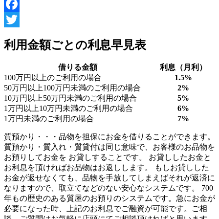
Facebook
Twitter
利用金額ごとの利息早見表
借りる金額
利息（月利）
100万円以上のご利用の場合
1.5%
50万円以上100万円未満のご利用の場合
2%
10万円以上50万円未満のご利用の場合
5%
1万円以上10万円未満のご利用の場合
6%
1万円未満のご利用の場合
7%
質預かり・・・品物を担保にお金を借りることができます。
質預かり・質入れ・質貸付は同じ意味で、お客様のお品物を
お預りしてお金を お貸しすることです。 お貸ししたお金と
お利息を頂ければお品物はお返しします。 もしお貸しした
お金が返せなくても、品物を手放してしまえばそれが返済に
なりますので、取立てなどのない安心なシステムです。 700
年もの歴史のある質屋のお預りのシステムです。急にお金が
必要になった時、上記のお利息でご融資が可能です。ご相
談、ご質問はお気軽に店頭にてご相談頂ければと思います。