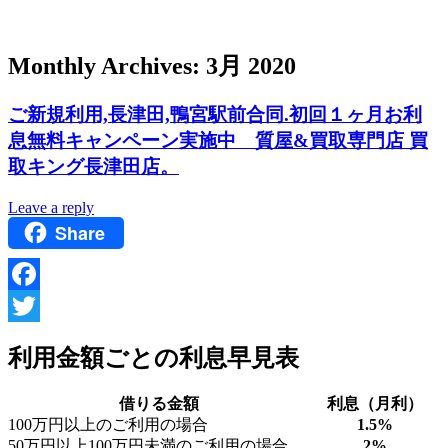
Monthly Archives:
3月 2020
ご新規利用,長津田,鴨宮駅前合同.初回１ヶ月お利
息無料キャンペーン実施中 質屋&買取専門店 買
取キング長津田店。
Leave a reply
Share
Facebook
Twitter
利用金額ごとの利息早見表
借りる金額
利息（月利）
100万円以上のご利用の場合
1.5%
50万円以上100万円未満のご利用の場合
2%