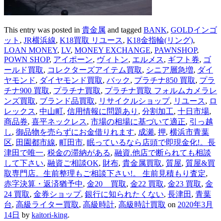
This entry was posted in
貴金属
and tagged
BANK
,
GOLDインゴ
ット
,
JR横浜線
,
K18買取 リユース
,
K18金指輪(リング)
,
LOAN MONEY
,
LV
,
MONEY EXCHANGE
,
PAWNSHOP
,
POWN SHOP
,
アイポーン
,
ヴィトン
,
エルメス
,
ギフト券
,
ゴ
ールド買取
,
コレクターズアイテム買取
,
シニア層急増
,
ダイ
ヤモンド
,
ダイヤモンド買取
,
バック
,
プラチナ850 買取
,
プラ
チナ900 買取
,
プラチナ買取
,
プラチナ買取 フォルムカメラレ
ンズ買取
,
ブランド品買取
,
リサイクルショップ
,
リユース
,
ロ
レックス
,
中山町
,
信用情報に問題あり
,
分割加工
,
十日市場
,
商品券
,
喜平ネックレス
,
市場の相場に基づいて適正
,
引っ越
し
,
御品物を売らずにお金借りれます
,
成瀬
,
押
,
横浜市青葉
区
,
田園都市線
,
町田市
,
眠っているなら店頭で即現金化!。長
津田で唯一
,
税金の滞納がある
,
融資.他店で断られても相談
して下さい
,
融資ご相談OK
,
財布
,
貴金属買取
,
質屋
,
質屋&買
取専門店。生前整理もご相談下さい!。 生前見積もり査定
,
赤字決算・返済猶予中
,
金20 買取
,
金22 買取
,
金23 買取
,
金
24 買取
,
金券ショップ
,
銀行に知られたくない
,
長津田
,
青葉
台
,
高級ライター買取
,
高級時計
,
高級時計買取
on
2020年3月
14日
by
kaitori-king
.