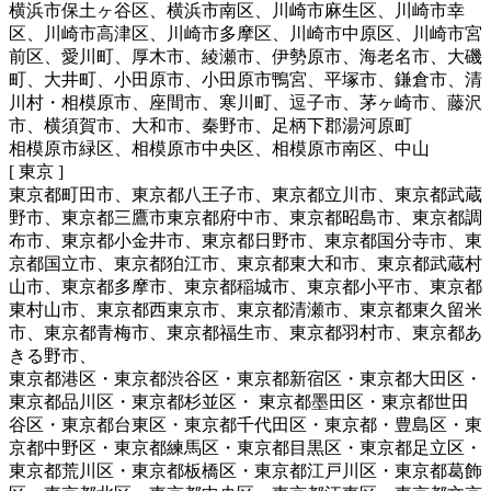
横浜市保土ヶ谷区、横浜市南区、川崎市麻生区、川崎市幸
区、川崎市高津区、川崎市多摩区、川崎市中原区、川崎市宮
前区、愛川町、厚木市、綾瀬市、伊勢原市、海老名市、大磯
町、大井町、小田原市、小田原市鴨宮、平塚市、鎌倉市、清
川村・相模原市、座間市、寒川町、逗子市、茅ヶ崎市、藤沢
市、横須賀市、大和市、秦野市、足柄下郡湯河原町
相模原市緑区、相模原市中央区、相模原市南区、中山
[ 東京 ]
東京都町田市、東京都八王子市、東京都立川市、東京都武蔵
野市、東京都三鷹市東京都府中市、東京都昭島市、東京都調
布市、東京都小金井市、東京都日野市、東京都国分寺市、東
京都国立市、東京都狛江市、東京都東大和市、東京都武蔵村
山市、東京都多摩市、東京都稲城市、東京都小平市、東京都
東村山市、東京都西東京市、東京都清瀬市、東京都東久留米
市、東京都青梅市、東京都福生市、東京都羽村市、東京都あ
きる野市、
東京都港区・東京都渋谷区・東京都新宿区・東京都大田区・
東京都品川区・東京都杉並区・ 東京都墨田区・東京都世田
谷区・東京都台東区・東京都千代田区・東京都・豊島区・東
京都中野区・東京都練馬区・東京都目黒区・東京都足立区・
東京都荒川区・東京都板橋区・東京都江戸川区・東京都葛飾