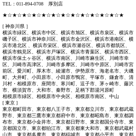
TEL：011-894-0708 厚別店
★☆★☆★☆★☆★☆★☆★☆★☆★☆★☆★☆★☆★
[ 神奈川県 ］
横浜市緑区、横浜市中区、横浜市旭区、横浜市泉区、横浜市
磯子区、横浜市神奈川区、横浜市金沢区、横浜市港南区、横
浜市港北区 、横浜市栄区、横浜市瀬谷区、横浜市都筑区、
横浜市鶴見区、横浜市戸塚区、横浜市青葉区、横浜市西区、
横浜市保土ヶ谷区、横浜市南区、川崎市麻生区、川崎市幸
区、川崎市高津区、川崎市多摩区、川崎市中原区、川崎市宮
前区、愛川町、厚木市、綾瀬市、伊勢原市、海老名市、大磯
町、大井町、小田原市、小田原市鴨宮、平塚市、鎌倉市、清
川村・相模原市、座間市、寒川町、逗子市、茅ヶ崎市、藤沢
市、横須賀市、大和市、秦野市、足柄下郡湯河原町
相模原市緑区、相模原市中央区、相模原市南区、中山
[ 東京 ]
東京都町田市、東京都八王子市、東京都立川市、東京都武蔵
野市、東京都三鷹市東京都府中市、東京都昭島市、東京都調
布市、東京都小金井市、東京都日野市、東京都国分寺市、東
京都国立市、東京都狛江市、東京都東大和市、東京都武蔵村
山市、東京都多摩市、東京都稲城市、東京都小平市、東京都