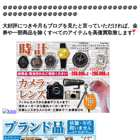
＠＠＠＠＠＠＠＠＠＠＠＠＠＠＠＠＠＠＠＠＠＠＠＠＠＠＠
＠＠＠＠＠＠＠＠＠＠＠＠＠＠＠
大好評につき今月もブログを見たと言っていただければ、金
券や一部商品を除くすべてのアイテムを高価買取致します