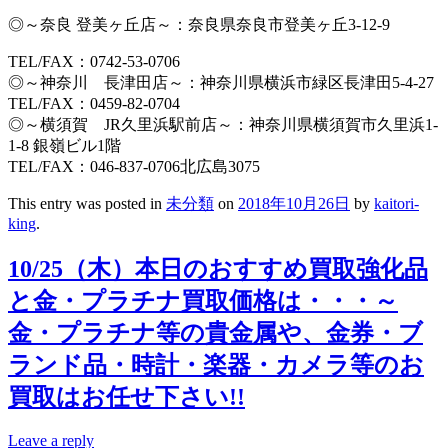
◎～奈良 登美ヶ丘店～：奈良県奈良市登美ヶ丘3-12-9
TEL/FAX：0742-53-0706
◎～神奈川 長津田店～：神奈川県横浜市緑区長津田5-4-27
TEL/FAX：0459-82-0704
◎～横須賀 JR久里浜駅前店～：神奈川県横須賀市久里浜1-
1-8 銀嶺ビル1階
TEL/FAX：046-837-0706北広島3075
This entry was posted in
未分類
on
2018年10月26日
by
kaitori-
king
.
10/25（木）本日のおすすめ買取強化品
と金・プラチナ買取価格は・・・～
金・プラチナ等の貴金属や、金券・ブ
ランド品・時計・楽器・カメラ等のお
買取はお任せ下さい!!
Leave a reply