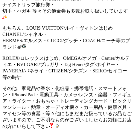
ナイストリップ旅行券・
切手・ハガキ 等々その他金券も多数お取り扱いしています
もちろん、LOUIS VUITTON/ルイ・ヴィトンはじめ
CHANEL/シャネル・
HERMES/エルメス・GUCCI/グッチ・COACH/コーチ等のブ
ランド品
ROLEX/ロレックスはじめ、OMEGA/オメガ・Cartier/カルテ
ィエ・BVLGARI/ブルガリ・Tag Heuer/タグ·ホイヤー・
PANERAI/パネライ・CITIZEN/シチズン・SEIKO/セイコー
等の時計
その他、家電品や香水・化粧品・携帯電話・スマートフォ
ン・iPhone/iPad・電動工具・カメラ/レンズ・楽器・フィギュ
ア・ライター・おもちゃ・トレーディングカード・ビックリ
マンシール・勲章・オーディオ機器・カー用品・健康器具・
マイセン等の食器・等々他にもまだまだ扱っているお品もご
ざいますので、ご不明なものがございましたらお気軽にお店
の方にいらして下さい