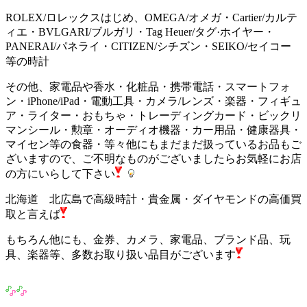
ROLEX/ロレックスはじめ、OMEGA/オメガ・Cartier/カルテ
ィエ・BVLGARI/ブルガリ・Tag Heuer/タグ·ホイヤー・
PANERAI/パネライ・CITIZEN/シチズン・SEIKO/セイコー
等の時計
その他、家電品や香水・化粧品・携帯電話・スマートフォ
ン・iPhone/iPad・電動工具・カメラ/レンズ・楽器・フィギュ
ア・ライター・おもちゃ・トレーディングカード・ビックリ
マンシール・勲章・オーディオ機器・カー用品・健康器具・
マイセン等の食器・等々他にもまだまだ扱っているお品もご
ざいますので、ご不明なものがございましたらお気軽にお店
の方にいらして下さい
北海道 北広島で高級時計・貴金属・ダイヤモンドの高価買
取と言えば
もちろん他にも、金券、カメラ、家電品、ブランド品、玩
具、楽器等、多数お取り扱い品目がございます