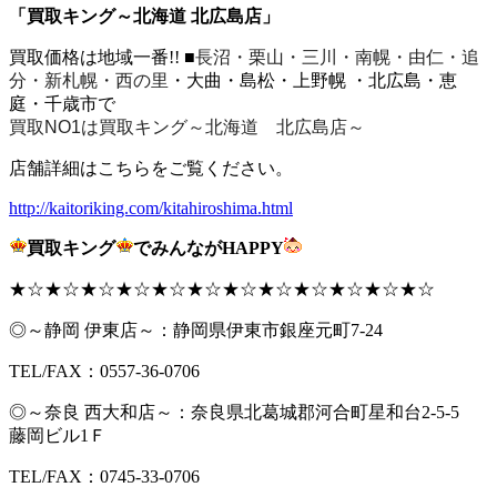
「買取キング～北海道 北広島店」
買取価格は地域一番!! ■
長沼・栗山・三川・南幌・由仁・追
分・新札幌・西の里
・大曲・島松・上野幌 ・北広島・恵
庭・千歳市で
買取NO1は買取キング～北海道 北広島店～
店舗詳細はこちらをご覧ください。
http://kaitoriking.com/kitahiroshima.html
買取キング
でみんながHAPPY
★☆★☆★☆★☆★☆★☆★☆★☆★☆★☆★☆★☆
◎～静岡 伊東店～：静岡県伊東市銀座元町7-24
TEL/FAX：0557-36-0706
◎～奈良 西大和店～：奈良県北葛城郡河合町星和台2-5-5
藤岡ビル1Ｆ
TEL/FAX：0745-33-0706