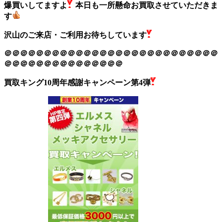
爆買いしてますよ
本日も一所懸命お買取させていただきま
す
沢山のご来店・ご利用お待ちしています
＠＠＠＠＠＠＠＠＠＠＠＠＠＠＠＠＠＠＠＠＠＠＠＠＠＠＠
＠＠＠＠＠＠＠＠＠＠＠＠＠＠＠
買取キング10周年感謝キャンペーン第4弾