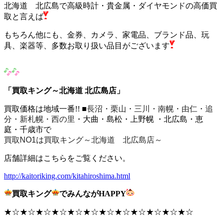
北海道 北広島で高級時計・貴金属・ダイヤモンドの高価買
取と言えば
もちろん他にも、金券、カメラ、家電品、ブランド品、玩
具、楽器等、多数お取り扱い品目がございます
「買取キング～北海道 北広島店」
買取価格は地域一番!! ■
長沼・栗山・三川・南幌・由仁・追
分・新札幌・西の里
・大曲・島松・上野幌 ・北広島・恵
庭・千歳市で
買取NO1は買取キング～北海道 北広島店～
店舗詳細はこちらをご覧ください。
http://kaitoriking.com/kitahiroshima.html
買取キング
でみんながHAPPY
★☆★☆★☆★☆★☆★☆★☆★☆★☆★☆★☆★☆