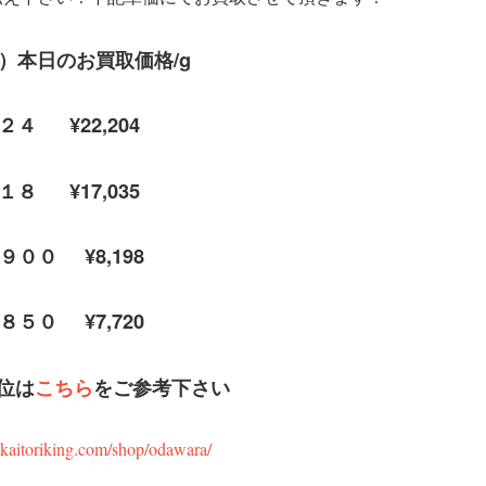
木）本日のお買取価格/g
２４ ¥22,204
１８ ¥17,035
t９００ ¥8,198
t８５０ ¥7,720
位
は
こ
ちら
をご参考下さい
kaitoriking.com/shop/odawara/