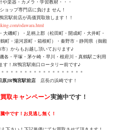
計や楽器・カメラ・学習教材・・・
ショップ専門店に負けま せん！
 鴨宮駅前店が高価買取致します！！
riking.com/odawara.html
町・大磯町）・足柄上郡（松田町・開成町・大井町・
真鶴町・湯河原町・箱根町）・秦野市・静岡県（御殿
海市）からもお越し頂いております♪
大磯各・平塚・茅ケ崎・早川・根府川・真鶴駅ご利用
ます！JR鴨宮駅南口ロータリー前です♪
＊＊＊＊＊＊＊＊＊＊＊＊＊＊＊＊＊＊＊
田原JR鴨宮駅前店
店長の浜崎です！
念買取キャンペーン
実施中です！
高騰中です！お見逃し無く！
伝え下さい！下記単価にてお買取させて頂きます！