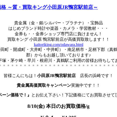
取価格 ～質・買取キング小田原JR鴨宮駅前店～
貴金属（金・銀/シルバー・プラチナ）・宝飾品
はじめブランド時計や楽器・カメラ・学習教材・・・
金券も・・金券ショップ専門店に負けません！
買取キング 小田原 鴨宮駅前店が高価買取致します！！
kaitoriking.com/odawara.html
松田町・開成町・大井町・中井町）・南足柄市・足柄下郡（真
郡）からもお越し頂いております♪
平塚・茅ケ崎・早川・根府川・真鶴駅ご利用の皆様お待ちしてお
＊＊＊＊＊＊＊＊＊＊＊＊＊＊＊＊＊＊＊＊＊＊＊＊＊＊＊＊
皆様こんにちは！
小田原JR鴨宮駅前店
店長の浜崎です！
貴金属高価買取キャンペーン
実施中です！！
ペーン価格で！』
とお伝え下さい！下記価格にてお買取させて
8/10(金) 本日のお買取価格/g