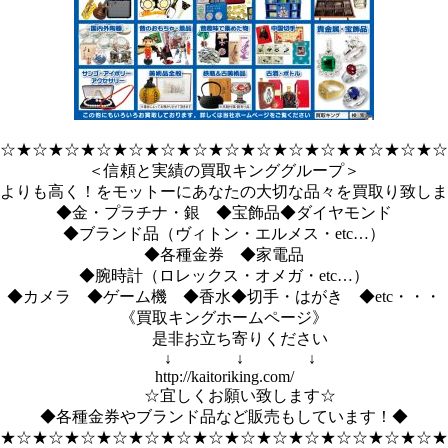
☆★☆★☆★☆★☆★☆★☆★☆★☆★☆★☆★★☆★☆★☆
＜信頼と実績の買取キンググループ＞
よりも高く！をモットーにあなたの大切な品々を買取り致しま
◆金・プラチナ・銀 ◆宝飾品◆ダイヤモンド
◆ブランド品（ヴィトン・エルメス・etc…）
◆各種金券 ◆家電品
◆腕時計（ロレックス・オメガ・etc…）
◆カメラ ◆ゲーム機 ◆香水◆切手・はがき ◆etc・・・
《買取キングホームページ》
是非お立ち寄りください
↓ ↓ ↓
http://kaitoriking.com/
☆宜しくお願い致します☆
◆各種金券やブランド品など販売もしています！◆
★☆★☆★☆★☆★☆★☆★☆★☆★☆★☆★☆☆★☆★☆★