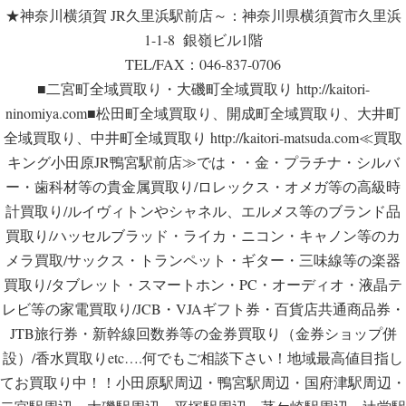
★神奈川横須賀 JR久里浜駅前店～：神奈川県横須賀市久里浜
1-1-8 銀嶺ビル1階
TEL/FAX：046-837-0706
■二宮町全域買取り・大磯町全域買取り http://kaitori-
ninomiya.com■松田町全域買取り、開成町全域買取り、大井町
全域買取り、中井町全域買取り http://kaitori-matsuda.com≪買取
キング小田原JR鴨宮駅前店≫では・・金・プラチナ・シルバ
ー・歯科材等の貴金属買取り/ロレックス・オメガ等の高級時
計買取り/ルイヴィトンやシャネル、エルメス等のブランド品
買取り/ハッセルブラッド・ライカ・ニコン・キャノン等のカ
メラ買取/サックス・トランペット・ギター・三味線等の楽器
買取り/タブレット・スマートホン・PC・オーディオ・液晶テ
レビ等の家電買取り/JCB・VJAギフト券・百貨店共通商品券・
JTB旅行券・新幹線回数券等の金券買取り（金券ショップ併
設）/香水買取りetc….何でもご相談下さい！地域最高値目指し
てお買取り中！！小田原駅周辺・鴨宮駅周辺・国府津駅周辺・