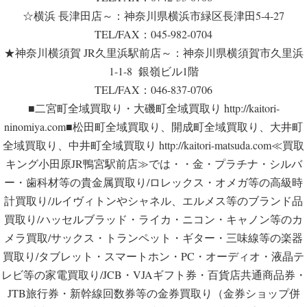
☆横浜 長津田店～：神奈川県横浜市緑区長津田5-4-27
TEL/FAX：045-982-0704
★神奈川横須賀 JR久里浜駅前店～：神奈川県横須賀市久里浜
1-1-8 銀嶺ビル1階
TEL/FAX：046-837-0706
■二宮町全域買取り・大磯町全域買取り http://kaitori-
ninomiya.com■松田町全域買取り、開成町全域買取り、大井町
全域買取り、中井町全域買取り http://kaitori-matsuda.com≪買取
キング小田原JR鴨宮駅前店≫では・・金・プラチナ・シルバ
ー・歯科材等の貴金属買取り/ロレックス・オメガ等の高級時
計買取り/ルイヴィトンやシャネル、エルメス等のブランド品
買取り/ハッセルブラッド・ライカ・ニコン・キャノン等のカ
メラ買取/サックス・トランペット・ギター・三味線等の楽器
買取り/タブレット・スマートホン・PC・オーディオ・液晶テ
レビ等の家電買取り/JCB・VJAギフト券・百貨店共通商品券・
JTB旅行券・新幹線回数券等の金券買取り（金券ショップ併