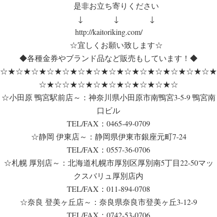
是非お立ち寄りください
↓ ↓ ↓
http://kaitoriking.com/
☆宜しくお願い致します☆
◆各種金券やブランド品など販売もしています！◆
☆★☆★☆★☆★☆★☆★☆★☆★☆★☆★☆★☆★☆★☆★
☆★☆☆★☆★☆★☆★☆★☆★☆★☆
☆小田原 鴨宮駅前店～：神奈川県小田原市南鴨宮3-5-9 鴨宮南
口ビル
TEL/FAX：0465-49-0709
☆静岡 伊東店～：静岡県伊東市銀座元町7-24
TEL/FAX：0557-36-0706
☆札幌 厚別店～：北海道札幌市厚別区厚別南5丁目22-50マッ
クスバリュ厚別店内
TEL/FAX：011-894-0708
☆奈良 登美ヶ丘店～：奈良県奈良市登美ヶ丘3-12-9
TEL/FAX：0742-53-0706