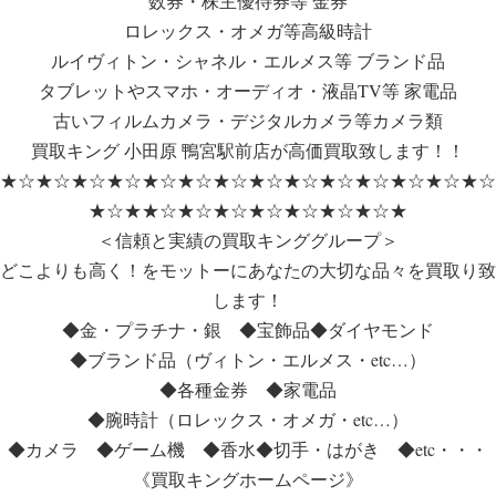
数券・株主優待券等 金券
ロレックス・オメガ等高級時計
ルイヴィトン・シャネル・エルメス等 ブランド品
タブレットやスマホ・オーディオ・液晶TV等 家電品
古いフィルムカメラ・デジタルカメラ等カメラ類
買取キング 小田原 鴨宮駅前店が高価買取致します！！
★☆★☆★☆★☆★☆★☆★☆★☆★☆★☆★☆★☆★☆★☆
★☆★★☆★☆★☆★☆★☆★☆★☆★
＜信頼と実績の買取キンググループ＞
どこよりも高く！をモットーにあなたの大切な品々を買取り致
します！
◆金・プラチナ・銀 ◆宝飾品◆ダイヤモンド
◆ブランド品（ヴィトン・エルメス・etc…）
◆各種金券 ◆家電品
◆腕時計（ロレックス・オメガ・etc…）
◆カメラ ◆ゲーム機 ◆香水◆切手・はがき ◆etc・・・
《買取キングホームページ》