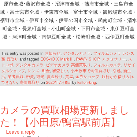
原市全域･藤沢市全域・沼津市全域・熱海市全域・三島市全
域・富士宮市全域・伊東市全域・富士市全域・御殿場市全域・
裾野市全域・伊豆市全域・伊豆の国市全域・函南町全域・清水
町全域・長泉町全域・小山町全域・下田市全域・東伊豆町全
域・河津町全域・南伊豆町全域・松崎町全域・西伊豆町全域
This entry was posted in
お知らせ
,
デジタルカメラ
,
フィルムカメラ レンズ
類 買取り
and tagged
EOS-1D X Mark III
,
PAWN SHOP
,
アクセサリー
,
ス
トロボ
,
デジタルカメラ
,
ビデオカメラ 高価買取り
,
フィルムカメラ
,
リサイ
クルショップ
,
レンズ
,
即金
,
審査甘い
,
小田原市で高価買取り
,
引越
,
新生
活
,
業者買取
,
融資
,
観光
,
資金繰り
,
質屋
,
金券ショップ
,
銀行から借り入れ
できない
,
高価買取り
on
2020年7月8日
by
kaitori-king
.
カメラの買取相場更新しまし
た！【小田原/鴨宮駅前店】
Leave a reply