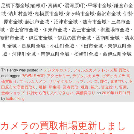
足柄下郡全域(箱根町･真鶴町･湯河原町)･平塚市全域･鎌倉市全
域･清川村全域･相模原市全域･茅ヶ崎市全域･藤沢市全域･伊勢
原市全域･藤沢市全域・沼津市全域・熱海市全域・三島市全
域・富士宮市全域・伊東市全域・富士市全域・御殿場市全域・
裾野市全域・伊豆市全域・伊豆の国市全域・函南町全域・清水
町全域・長泉町全域・小山町全域・下田市全域・東伊豆町全
域・河津町全域・南伊豆町全域・松崎町全域・西伊豆町全域
This entry was posted in
デジタルカメラ
,
フィルムカメラ レンズ類 買取り
and tagged
PAWN SHOP
,
アクセサリー
,
デジタルカメラ
,
ビデオカメラ 高
価買取り
,
フィルムカメラ
,
リサイクルショップ
,
レンズ
,
即金
,
審査甘い
,
小
田原市で高価買取り
,
引越
,
新生活
,
業者買取
,
融資
,
観光
,
資金繰り
,
質屋
,
金券ショップ
,
銀行から借り入れできない
,
高価買取り
on
2019年11月21日
by
kaitori-king
.
カメラの買取相場更新しまし