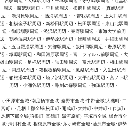
二宮駅周辺・大磯駅周辺・平塚駅周辺・茅ケ崎駅周辺・辻堂駅
周辺・藤沢駅周辺・ 早川駅周辺・根府川駅周辺・ 真鶴駅周
辺・ 湯河原駅周辺・ 熱海駅周辺・下曽我駅周辺・上大井駅周
辺・相模金子駅周辺・新松田駅周辺・松田駅周辺・東山北駅周
辺・御殿場駅周辺・渋沢駅周辺・秦野駅周辺・東海大学前周
辺・鶴巻温泉駅周辺・伊勢原駅周辺・緑町駅周辺・井細田駅周
辺・五百羅漢駅周辺・穴部駅周辺・飯田岡駅周辺・岩原駅周
辺・塚原駅周辺・和田河原駅周辺・富士フィルム前駅周辺・大
雄山駅周辺・足柄駅周辺・蛍田駅周辺・富水駅周辺・栢山駅周
辺・開成駅周辺・箱根板橋駅周辺・風祭駅周辺・入生田駅周
辺・箱根湯本駅周辺・塔ノ沢駅周辺・太平台駅周辺・宮ノ下駅
周辺・小涌谷駅周辺・彫刻の森駅周辺・強羅駅周辺・
小田原市全域･南足柄市全域･秦野市全域･中郡全域(大磯町･二
宮町）･足柄上郡全域(松田町･開成町･大井町･中井町･山北町)･
足柄下郡全域(箱根町･真鶴町･湯河原町)･平塚市全域･鎌倉市全
域･清川村全域･相模原市全域･茅ヶ崎市全域･藤沢市全域･伊勢