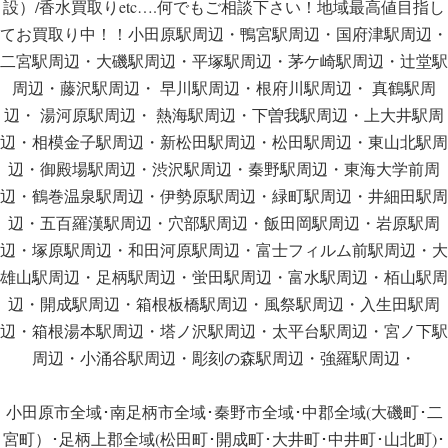
設）/香水買取りetc….何でもご相談下さい！地域最高値目指し
てお買取り中！！小田原駅周辺・鴨宮駅周辺・国府津駅周辺・
二宮駅周辺・大磯駅周辺・平塚駅周辺・茅ケ崎駅周辺・辻堂駅
周辺・藤沢駅周辺・ 早川駅周辺・根府川駅周辺・ 真鶴駅周
辺・ 湯河原駅周辺・ 熱海駅周辺・下曽我駅周辺・上大井駅周
辺・相模金子駅周辺・新松田駅周辺・松田駅周辺・東山北駅周
辺・御殿場駅周辺・渋沢駅周辺・秦野駅周辺・東海大学前周
辺・鶴巻温泉駅周辺・伊勢原駅周辺・緑町駅周辺・井細田駅周
辺・五百羅漢駅周辺・穴部駅周辺・飯田岡駅周辺・岩原駅周
辺・塚原駅周辺・和田河原駅周辺・富士フィルム前駅周辺・大
雄山駅周辺・足柄駅周辺・蛍田駅周辺・富水駅周辺・栢山駅周
辺・開成駅周辺・箱根板橋駅周辺・風祭駅周辺・入生田駅周
辺・箱根湯本駅周辺・塔ノ沢駅周辺・太平台駅周辺・宮ノ下駅
周辺・小涌谷駅周辺・彫刻の森駅周辺・強羅駅周辺・
小田原市全域･南足柄市全域･秦野市全域･中郡全域(大磯町･二
宮町）･足柄上郡全域(松田町･開成町･大井町･中井町･山北町)･